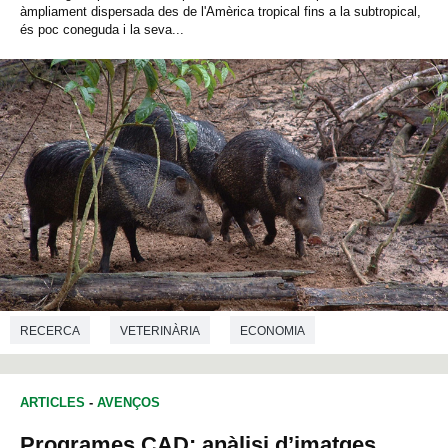
àmpliament dispersada des de l'Amèrica tropical fins a la subtropical,
és poc coneguda i la seva...
RECERCA
VETERINÀRIA
ECONOMIA
ARTICLES
-
AVENÇOS
Programes CAD: anàlisi d’imatges