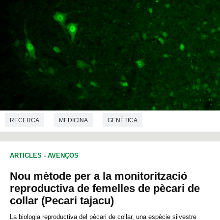
RECERCA
MEDICINA
GENÈTICA
ARTICLES
-
AVENÇOS
Nou mètode per a la monitorització
reproductiva de femelles de pècari de
collar (Pecari tajacu)
La biologia reproductiva del pècari de collar, una espècie silvestre