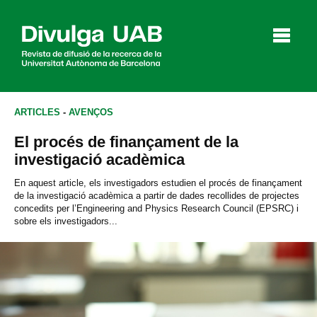
p
a
l
ARTICLES
-
AVENÇOS
El procés de finançament de la
Articles
Entrevistes
Vídeos
investigació acadèmica
En aquest article, els investigadors estudien el procés de finançament
de la investigació acadèmica a partir de dades recollides de projectes
concedits per l’Engineering and Physics Research Council (EPSRC) i
Agenda
sobre els investigadors...
English
Español
CERCAR