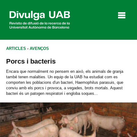
p
a
l
ARTICLES
-
AVENÇOS
Porcs i bacteris
Articles
Entrevistes
Vídeos
Encara que normalment no pensem en això, els animals de granja
també tenen malalties. Un equip de la UAB ha estudiat com es
comporten les poblacions d'un bacteri, Haemophilus parasuis, que
conviu amb els porcs i provoca, a vegades, brots mortals. Aquest
bacteri és un patogen respiratori i engloba soques...
Agenda
English
Español
CERCAR