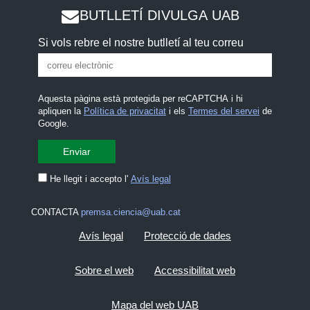
BUTLLETÍ DIVULGA UAB
Si vols rebre el nostre butlletí al teu correu
Aquesta pàgina està protegida per reCAPTCHA i hi
apliquen la
Política de privacitat
i els
Termes del servei
de
Google.
He llegit i accepto l'
Avís legal
CONTACTA
premsa.ciencia@uab.cat
Avís legal
Protecció de dades
Sobre el web
Accessibilitat web
Mapa del web UAB