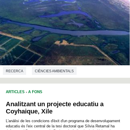
RECERCA
CIÈNCIES AMBIENTALS
ARTICLES
-
A FONS
Analitzant un projecte educatiu a
Coyhaique, Xile
L'anàlisi de les condicions d'èxit d'un programa de desenvolupament
educatiu és l'eix central de la tesi doctoral que Sílvia Retamal ha