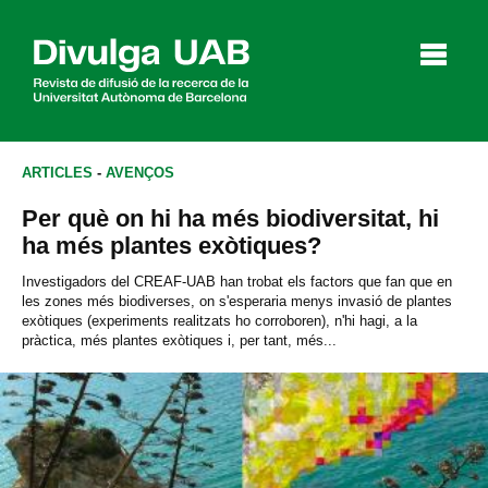
p
a
l
ARTICLES
-
AVENÇOS
Per què on hi ha més biodiversitat, hi
Articles
Entrevistes
Vídeos
ha més plantes exòtiques?
Investigadors del CREAF-UAB han trobat els factors que fan que en
les zones més biodiverses, on s'esperaria menys invasió de plantes
exòtiques (experiments realitzats ho corroboren), n'hi hagi, a la
Agenda
pràctica, més plantes exòtiques i, per tant, més...
English
Español
CERCAR