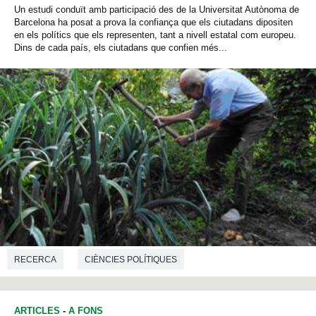
Un estudi conduït amb participació des de la Universitat Autònoma de
Barcelona ha posat a prova la confiança que els ciutadans dipositen
en els polítics que els representen, tant a nivell estatal com europeu.
Dins de cada país, els ciutadans que confien més...
RECERCA
CIÈNCIES POLÍTIQUES
ARTICLES
-
A FONS