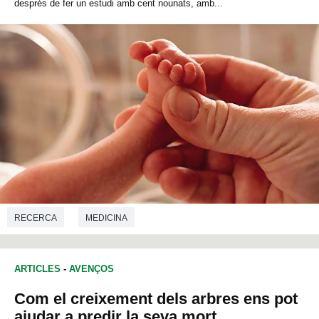
després de fer un estudi amb cent nounats, amb...
RECERCA
MEDICINA
ARTICLES
-
AVENÇOS
Com el creixement dels arbres ens pot
ajudar a predir la seva mort