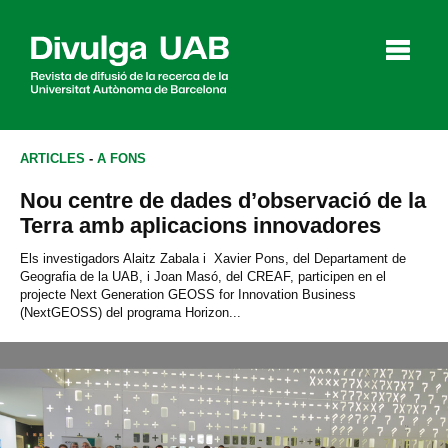
p
a
l
ARTICLES
-
A FONS
Nou centre de dades d’observació de la
Articles
Entrevistes
Vídeos
Terra amb aplicacions innovadores
Els investigadors Alaitz Zabala i Xavier Pons, del Departament de
Geografia de la UAB, i Joan Masó, del CREAF, participen en el
projecte Next Generation GEOSS for Innovation Business
Agenda
(NextGEOSS) del programa Horizon...
English
Español
CERCAR