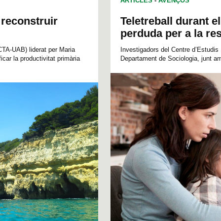
ARTICLES
-
AVENÇOS
 reconstruir
Teletreball durant e
perduda per a la res
ICTA-UAB) liderat per Maria
Investigadors del Centre d’Estudis 
car la productivitat primària
Departament de Sociologia, junt amb 