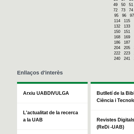
49
50
51
72
73
74
95
96
97
114
115
132
133
150
151
168
169
186
187
204
205
222
223
240
241
Enllaços d'interès
Arxiu UABDIVULGA
Butlletí de la Bi
Ciència i Tecnol
L'actualitat de la recerca
a la UAB
Revistes Digital
(ReDi -UAB)