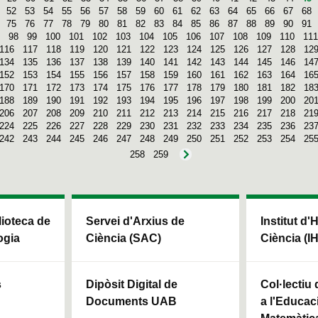
52
53
54
55
56
57
58
59
60
61
62
63
64
65
66
67
68
75
76
77
78
79
80
81
82
83
84
85
86
87
88
89
90
91
98
99
100
101
102
103
104
105
106
107
108
109
110
111
116
117
118
119
120
121
122
123
124
125
126
127
128
12
134
135
136
137
138
139
140
141
142
143
144
145
146
14
152
153
154
155
156
157
158
159
160
161
162
163
164
16
170
171
172
173
174
175
176
177
178
179
180
181
182
18
188
189
190
191
192
193
194
195
196
197
198
199
200
20
206
207
208
209
210
211
212
213
214
215
216
217
218
21
224
225
226
227
228
229
230
231
232
233
234
235
236
23
242
243
244
245
246
247
248
249
250
251
252
253
254
25
258
259
blioteca de
Servei d'Arxius de
Institut d'
ogia
Ciència (SAC)
Ciència (I
s
Dipòsit Digital de
Col·lectiu
Documents UAB
a l'Educaci