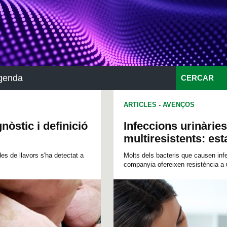
genda
CERCAR
ARTICLES
-
AVENÇOS
nòstic i definició
Infeccions urinàrie
multiresistents: est
es de llavors s'ha detectat a
Molts dels bacteris que causen infe
companyia ofereixen resistència a u