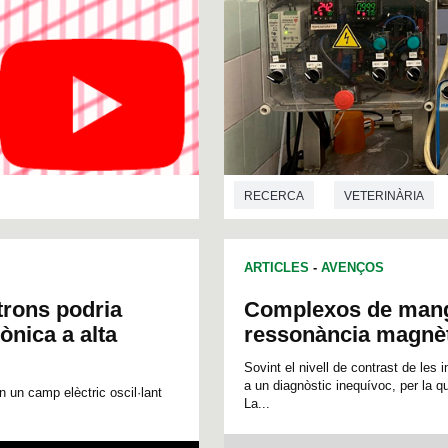
RECERCA
VETERINÀRIA
ARTICLES
-
AVENÇOS
ctrons podria
Complexos de manga
ònica a alta
ressonància magnè
Sovint el nivell de contrast de les
a un diagnòstic inequívoc, per la q
n un camp elèctric oscil·lant
La...