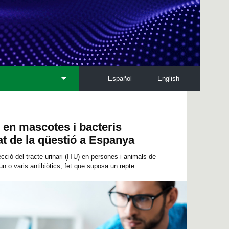
Español
English
s en mascotes i bacteris
at de la qüestió a Espanya
cció del tracte urinari (ITU) en persones i animals de
n o varis antibiòtics, fet que suposa un repte...