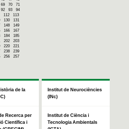
69
70
71
92
93
94
112
113
9
130
131
7
148
149
5
166
167
3
184
185
1
202
203
9
220
221
7
238
239
5
256
257
Història de la
Institut de Neurociències
HC)
(INc)
 de Recerca per
Institut de Ciència i
ó Científica i
Tecnologia Ambientals