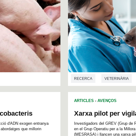
RECERCA
VETERINÀRIA
ARTICLES
-
AVENÇOS
icobacteris
Xarxa pilot per vigil
ucció d'ADN exogen entranya
Investigadors del GREV (Grup de R
 abordatges que millorin
en el Grup Operatiu per a la Millor
(MESRASA) i llancen una xarxa pilo