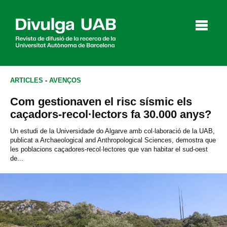
p
a
l
ARTICLES
-
AVENÇOS
Com gestionaven el risc sísmic els
Articles
Entrevistes
Vídeos
caçadors-recol·lectors fa 30.000 anys?
Un estudi de la Universidade do Algarve amb col·laboració de la UAB,
publicat a Archaeological and Anthropological Sciences, demostra que
les poblacions caçadores-recol·lectores que van habitar el sud-oest
Agenda
de...
English
Español
CERCAR