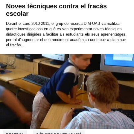
Noves tècniques contra el fracàs
escolar
Durant el curs 2010-2011, el grup de recerca DIM-UAB va realitzar
quatre investigacions en què es van experimentar noves tècniques
didàctiques dirigides a facilitar als estudiants els seus aprenentatges,
per tal d'augmentar el seu rendiment acadèmic i contribuir a disminuir
el fracàs...