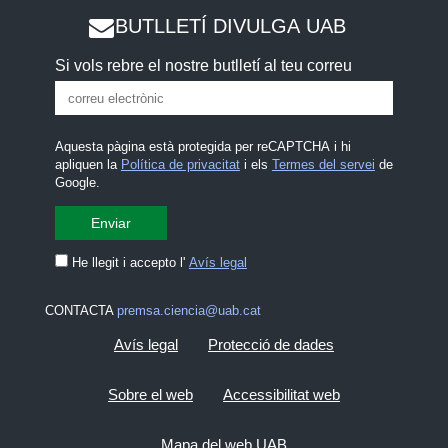
BUTLLETÍ DIVULGA UAB
Si vols rebre el nostre butlletí al teu correu
Aquesta pàgina està protegida per reCAPTCHA i hi
apliquen la
Política de privacitat
i els
Termes del servei
de
Google.
He llegit i accepto l'
Avís legal
CONTACTA
premsa.ciencia@uab.cat
Avís legal
Protecció de dades
Sobre el web
Accessibilitat web
Mapa del web UAB