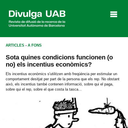
p
a
l
ARTICLES
-
A FONS
Sota quines condicions funcionen (o
Articles
Entrevistes
Vídeos
no) els incentius econòmics?
Els incentius econòmics s'utilitzen amb freqüència per estimular un
comportament desitjat per part de la persona que els rep. No obstant
això, els incentius també contenen informació, sobre qui el paga,
Agenda
sobre qui el rep, sobre el que costa la tasca...
English
Español
CERCAR