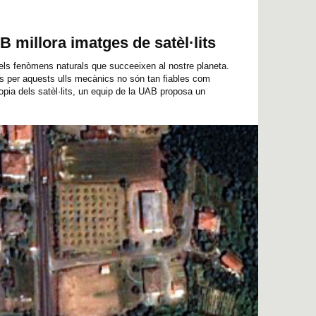
 millora imatges de satèl·lits
s els fenòmens naturals que succeeixen al nostre planeta.
s per aquests ulls mecànics no són tan fiables com
opia dels satèl·lits, un equip de la UAB proposa un