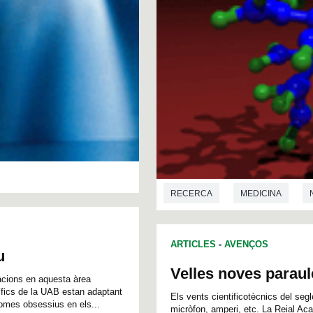
RECERCA
MEDICINA
BIOQUÍMICA
NANOTECNOLO
ARTICLES
-
AVENÇOS
u
Velles noves paraul
acions en aquesta àrea
ífics de la UAB estan adaptant
Els vents cientificotècnics del seg
omes obsessius en els...
micròfon, amperi, etc. La Reial Ac