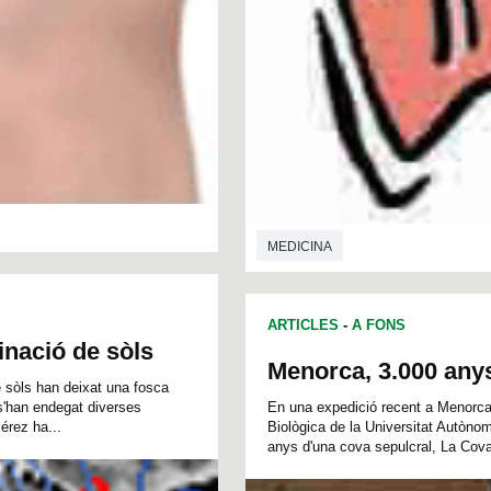
MEDICINA
ARTICLES
-
A FONS
nació de sòls
Menorca, 3.000 any
e sòls han deixat una fosca
s'han endegat diverses
En una expedició recent a Menorca,
érez ha...
Biològica de la Universitat Autòn
anys d'una cova sepulcral, La Cova