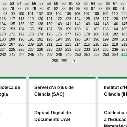
52
53
54
55
56
57
58
59
60
61
62
63
64
65
66
67
68
75
76
77
78
79
80
81
82
83
84
85
86
87
88
89
90
91
98
99
100
101
102
103
104
105
106
107
108
109
110
111
116
117
118
119
120
121
122
123
124
125
126
127
128
12
134
135
136
137
138
139
140
141
142
143
144
145
146
14
152
153
154
155
156
157
158
159
160
161
162
163
164
16
170
171
172
173
174
175
176
177
178
179
180
181
182
18
188
189
190
191
192
193
194
195
196
197
198
199
200
20
206
207
208
209
210
211
212
213
214
215
216
217
218
21
224
225
226
227
228
229
230
231
232
233
234
235
236
23
242
243
244
245
246
247
248
249
250
251
252
253
254
25
258
259
blioteca de
Servei d'Arxius de
Institut d'
ogia
Ciència (SAC)
Ciència (I
s
Dipòsit Digital de
Col·lectiu
Documents UAB
a l'Educaci
Matemàtic