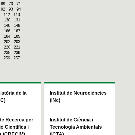
69
70
71
92
93
94
112
113
9
130
131
7
148
149
5
166
167
3
184
185
1
202
203
9
220
221
7
238
239
5
256
257
Història de la
Institut de Neurociències
HC)
(INc)
 de Recerca per
Institut de Ciència i
ó Científica i
Tecnologia Ambientals
a (CRECIM)
(ICTA)