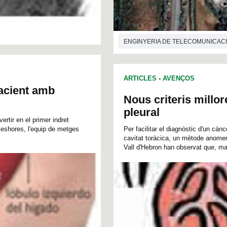
ENGINYERIA DE TELECOMUNICAC
ARTICLES
-
AVENÇOS
acient amb
Nous criteris millor
pleural
ertir en el primer indret
leshores, l'equip de metges
Per facilitar el diagnòstic d'un cà
cavitat toràcica, un mètode anomen
Vall d'Hebron han observat que, malg