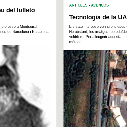
ARTICLES
-
AVENÇOS
u del fulletó
Tecnologia de la UAB
La professora Montserrat
Els satèl·lits observen silencioso
erios de Barcelona i Barcelona
No obstant, les imatges reproduïde
voldríem. Per alleugerir aquesta mi
mètode...