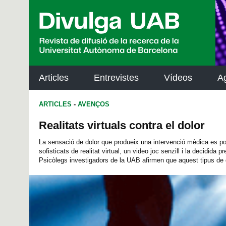
p
a
l
Articles
Entrevistes
Vídeos
A
ARTICLES
-
AVENÇOS
Realitats virtuals contra el dolor
La sensació de dolor que produeix una intervenció mèdica es po
sofisticats de realitat virtual, un video joc senzill i la decidida p
Psicòlegs investigadors de la UAB afirmen que aquest tipus de d