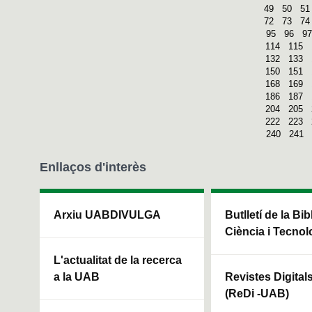
49
50
51
72
73
74
95
96
97
114
115
132
133
150
151
168
169
186
187
204
205
222
223
240
241
Enllaços d'interès
Arxiu UABDIVULGA
Butlletí de la Bi
Ciència i Tecnol
L'actualitat de la recerca
a la UAB
Revistes Digital
(ReDi -UAB)