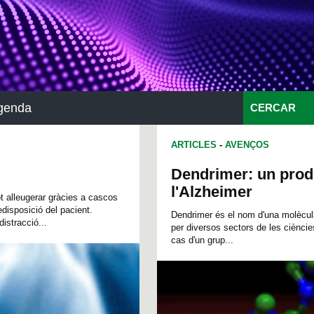
genda
CERCAR
ARTICLES
-
AVENÇOS
Dendrimer: un prod
l'Alzheimer
t alleugerar gràcies a cascos
redisposició del pacient.
Dendrimer és el nom d'una molècula
istracció...
per diversos sectors de les cièncie
cas d'un grup...