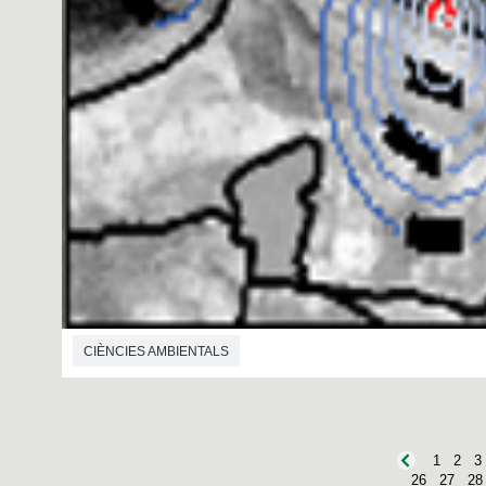
CIÈNCIES AMBIENTALS
1
2
3
26
27
28