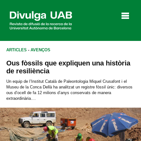
p
a
l
ARTICLES
-
AVENÇOS
Ous fòssils que expliquen una història
Articles
Entrevistes
Vídeos
de resiliència
Un equip de l’Institut Català de Paleontologia Miquel Crusafont i el
Museu de la Conca Dellà ha analitzat un registre fòssil únic: diversos
ous d’ocell de fa 12 milions d’anys conservats de manera
Agenda
extraordinària....
English
Español
CERCAR