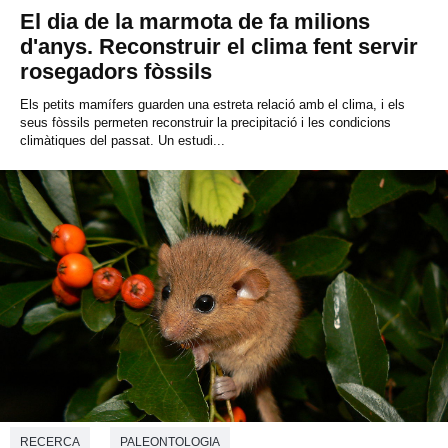
El dia de la marmota de fa milions
d'anys. Reconstruir el clima fent servir
rosegadors fòssils
Els petits mamífers guarden una estreta relació amb el clima, i els
seus fòssils permeten reconstruir la precipitació i les condicions
climàtiques del passat. Un estudi...
RECERCA
PALEONTOLOGIA