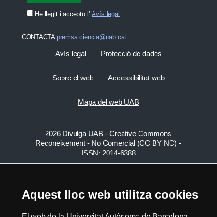
He llegit i accepto l'
Avís legal
CONTACTA
premsa.ciencia@uab.cat
Avís legal
Protecció de dades
Sobre el web
Accessibilitat web
Mapa del web UAB
2026 Divulga UAB - Creative Commons
Reconeixement - No Comercial (CC BY NC) -
ISSN: 2014-6388
View low-bandwidth version
Aquest lloc web utilitza cookies
El web de la Universitat Autònoma de Barcelona