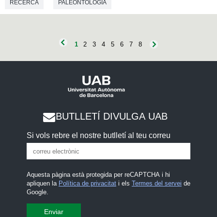
RECERCA
PALEONTOLOGIA
1
2
3
4
5
6
7
8
BUTLLETÍ DIVULGA UAB
Si vols rebre el nostre butlletí al teu correu
Aquesta pàgina està protegida per reCAPTCHA i hi
apliquen la
Política de privacitat
i els
Termes del servei
de
Google.