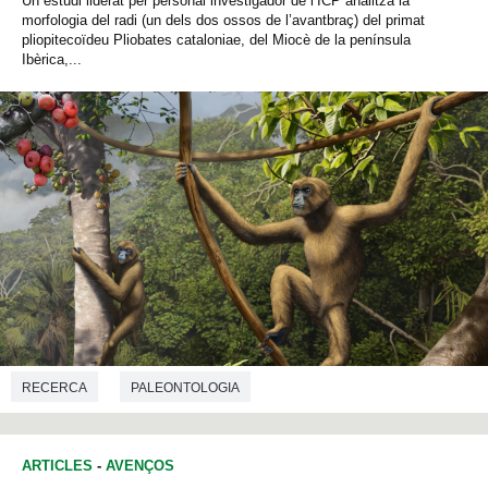
Un estudi liderat per personal investigador de l’ICP analitza la
morfologia del radi (un dels dos ossos de l’avantbraç) del primat
pliopitecoïdeu Pliobates cataloniae, del Miocè de la península
Ibèrica,...
RECERCA
PALEONTOLOGIA
ARTICLES
-
AVENÇOS