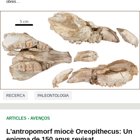
obres...
RECERCA
PALEONTOLOGIA
ARTICLES
-
AVENÇOS
L'antropomorf miocè Oreopithecus: Un
enigma de 150 anys revisat