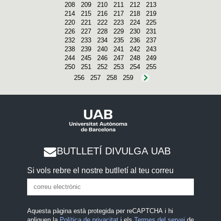
208
209
210
211
212
213
214
215
216
217
218
219
220
221
222
223
224
225
226
227
228
229
230
231
232
233
234
235
236
237
238
239
240
241
242
243
244
245
246
247
248
249
250
251
252
253
254
255
256
257
258
259
BUTLLETÍ DIVULGA UAB
Si vols rebre el nostre butlletí al teu correu
Aquesta pàgina està protegida per reCAPTCHA i hi
apliquen la
Política de privacitat
i els
Termes del servei
de