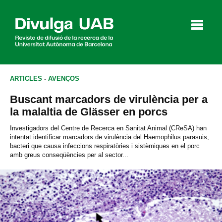
p
a
l
ARTICLES
-
AVENÇOS
Buscant marcadors de virulència per a
Articles
Entrevistes
Vídeos
la malaltia de Glässer en porcs
Investigadors del Centre de Recerca en Sanitat Animal (CReSA) han
intentat identificar marcadors de virulència del Haemophilus parasuis,
bacteri que causa infeccions respiratòries i sistèmiques en el porc
Agenda
amb greus conseqüències per al sector...
English
Español
CERCAR