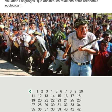
Valuation Languages- que analitza les relacions entre l'economia
ecològica i...
1
2
3
4
5
6
7
8
9
10
11
12
13
14
15
16
17
18
19
20
21
22
23
24
25
26
27
28
29
30
31
32
33
34
35
36
37
38
39
40
41
42