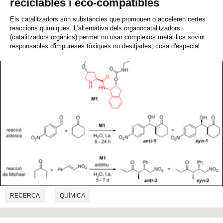
reciclables i eco-compatibles
Els catalitzadors són substàncies que promouen o acceleren certes
reaccions químiques. L'alternativa dels organocatalitzadors
(catalitzadors orgànics) permet no usar complexos metàl·lics sovint
responsables d'impureses tòxiques no desitjades, cosa d'especial...
RECERCA
QUÍMICA