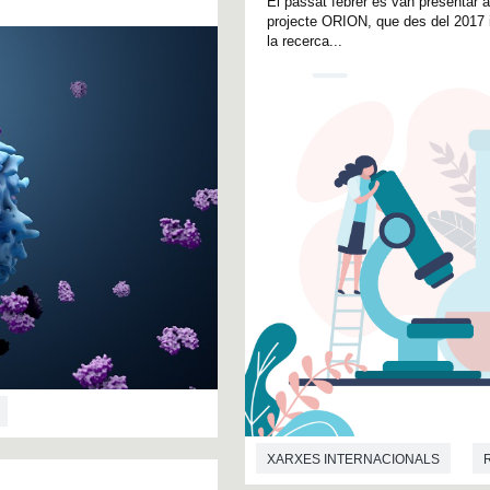
El passat febrer es van presentar a
projecte ORION, que des del 2017 i
la recerca...
XARXES INTERNACIONALS