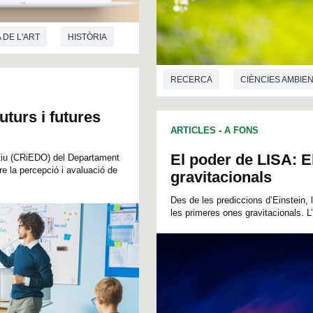
 DE L'ART
HISTÒRIA
RECERCA
CIÈNCIES AMBIE
uturs i futures
ARTICLES
-
A FONS
El poder de LISA: El
tiu (CRiEDO) del Departament
e la percepció i avaluació de
gravitacionals
Des de les prediccions d’Einstein, 
les primeres ones gravitacionals. 