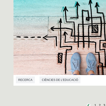
RECERCA
CIÈNCIES DE L'EDUCACIÓ
1
2
3