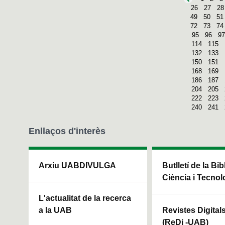
26
27
28
49
50
51
72
73
74
95
96
97
114
115
132
133
150
151
168
169
186
187
204
205
222
223
240
241
Enllaços d'interès
Arxiu UABDIVULGA
Butlletí de la Bi
Ciència i Tecnol
L'actualitat de la recerca
a la UAB
Revistes Digital
(ReDi -UAB)