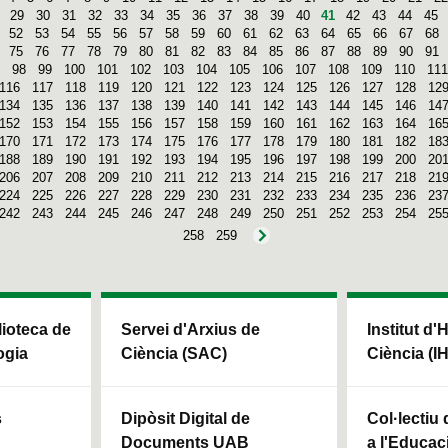
29
30
31
32
33
34
35
36
37
38
39
40
41
42
43
44
45
52
53
54
55
56
57
58
59
60
61
62
63
64
65
66
67
68
75
76
77
78
79
80
81
82
83
84
85
86
87
88
89
90
91
98
99
100
101
102
103
104
105
106
107
108
109
110
111
116
117
118
119
120
121
122
123
124
125
126
127
128
12
134
135
136
137
138
139
140
141
142
143
144
145
146
14
152
153
154
155
156
157
158
159
160
161
162
163
164
16
170
171
172
173
174
175
176
177
178
179
180
181
182
18
188
189
190
191
192
193
194
195
196
197
198
199
200
20
206
207
208
209
210
211
212
213
214
215
216
217
218
21
224
225
226
227
228
229
230
231
232
233
234
235
236
23
242
243
244
245
246
247
248
249
250
251
252
253
254
25
258
259
blioteca de
Servei d'Arxius de
Institut d'
ogia
Ciència (SAC)
Ciència (I
s
Dipòsit Digital de
Col·lectiu
Documents UAB
a l'Educaci