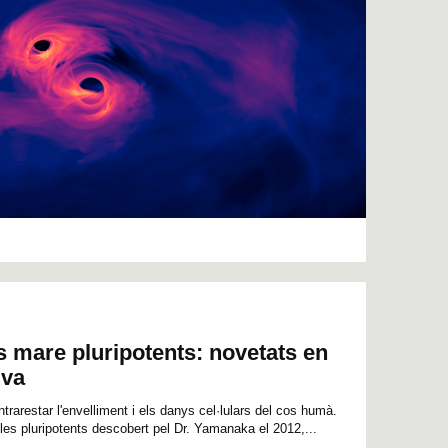
es mare pluripotents: novetats en
iva
rarestar l'envelliment i els danys cel·lulars del cos humà.
les pluripotents descobert pel Dr. Yamanaka el 2012,...