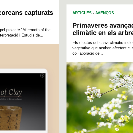
coreans capturats
ARTICLES
-
AVENÇOS
Primaveres avançad
el projecte "Aftermath of the
climàtic en els arbr
rpretació i Estudis de...
Els efectes del canvi climàtic inclo
vegetativa que acaben afectant el 
col·laboració de...