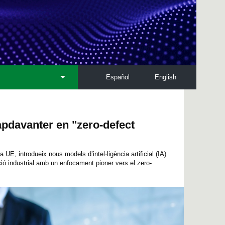
Español
English
pdavanter en "zero-defect
 UE, introdueix nous models d’intel·ligència artificial (IA)
cció industrial amb un enfocament pioner vers el zero-