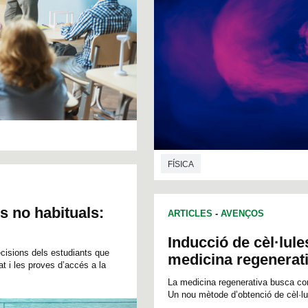
FÍSICA
es no habituals:
ARTICLES
-
AVENÇOS
Inducció de cèl·lul
ecisions dels estudiants que
medicina regenerat
at i les proves d’accés a la
La medicina regenerativa busca cont
Un nou mètode d’obtenció de cèl·lu