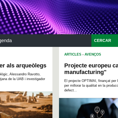
genda
CERCAR
ARTICLES
-
AVENÇOS
per als arqueòlegs
Projecte europeu ca
manufacturing"
ològic, Alessandro Ravotto,
tjana de la UAB i investigador
El projecte OPTIMAI, finançat per la
per millorar la qualitat en la produ
defect...