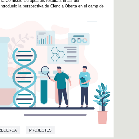
 la Comissió Europea els resultats finals del
ntrodueix la perspectiva de Ciència Oberta en el camp de
RECERCA
PROJECTES