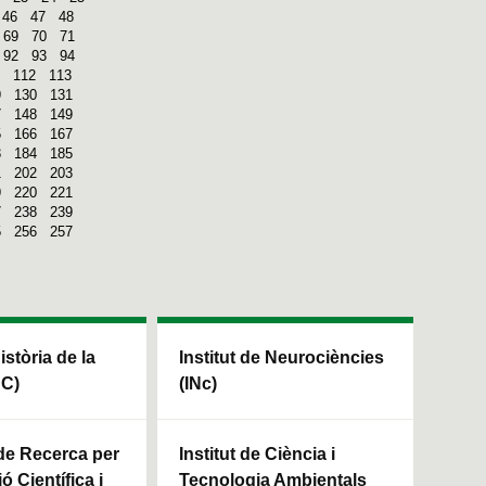
46
47
48
69
70
71
92
93
94
112
113
9
130
131
7
148
149
5
166
167
3
184
185
1
202
203
9
220
221
7
238
239
5
256
257
Història de la
Institut de Neurociències
HC)
(INc)
 de Recerca per
Institut de Ciència i
ó Científica i
Tecnologia Ambientals