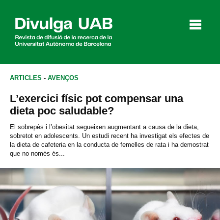
p
a
l
ARTICLES
-
AVENÇOS
L’exercici físic pot compensar una
Articles
Entrevistes
Vídeos
dieta poc saludable?
El sobrepès i l’obesitat segueixen augmentant a causa de la dieta,
sobretot en adolescents. Un estudi recent ha investigat els efectes de
la dieta de cafeteria en la conducta de femelles de rata i ha demostrat
Agenda
que no només és...
English
Español
CERCAR