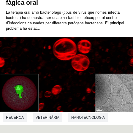
fàgica oral
La teràpia oral amb bacteriòfags (tipus de virus que només infecta
bacteris) ha demostrat ser una eina factible i eficaç per al control
d’infeccions causades per diferents patògens bacterians. El principal
problema ha estat...
RECERCA
VETERINÀRIA
NANOTECNOLOGIA
MICROBIOLOGIA