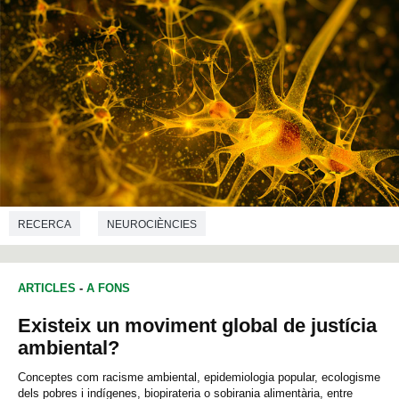
RECERCA
NEUROCIÈNCIES
ARTICLES
-
A FONS
Existeix un moviment global de justícia
ambiental?
Conceptes com racisme ambiental, epidemiologia popular, ecologisme
dels pobres i indígenes, biopirateria o sobirania alimentària, entre