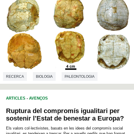
RECERCA
BIOLOGIA
PALEONTOLOGIA
ARTICLES
-
AVENÇOS
Ruptura del compromís igualitari per
sostenir l’Estat de benestar a Europa?
Els valors col·lectivistes, basats en les idees del compromís social
igualitari, es tendeixen a trencar. Per a aquells perfils que han format