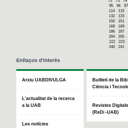
72
73
74
95
96
97
114
115
132
133
150
151
168
169
186
187
204
205
222
223
240
241
Enllaços d'interès
Arxiu UABDIVULGA
Butlletí de la Bi
Ciència i Tecnol
L'actualitat de la recerca
a la UAB
Revistes Digital
(ReDi -UAB)
Les notícies