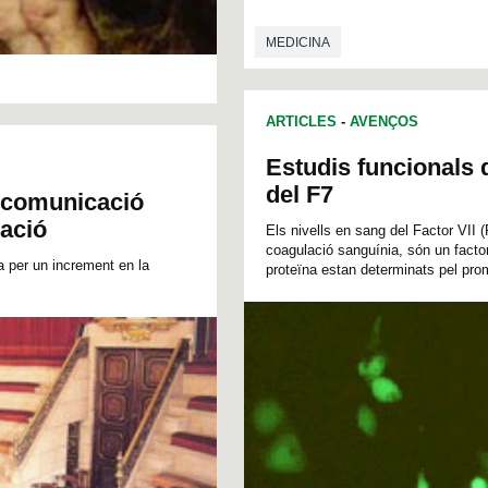
MEDICINA
ARTICLES
-
AVENÇOS
Estudis funcionals 
del F7
e comunicació
ració
Els nivells en sang del Factor VII 
coagulació sanguínia, són un factor
 per un increment en la
proteïna estan determinats pel prom