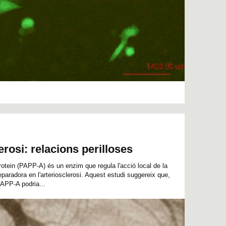
lerosi: relacions perilloses
tein (PAPP-A) és un enzim que regula l'acció local de la
eparadora en l'arteriosclerosi. Aquest estudi suggereix que,
PAPP-A podria...