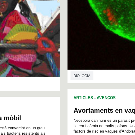
BIOLOGIA
ARTICLES
-
AVENÇOS
Avortaments en va
a mòbil
Neospora caninum és un paràsit pro
lletera i càrnia de molts països. Un
'està convertint en un greu
factors de risc en vaques d'Andorra
als bacteris resistents als