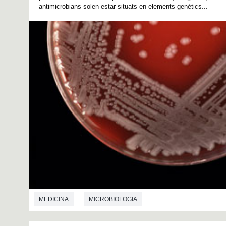
antimicrobians solen estar situats en elements genètics...
MEDICINA
MICROBIOLOGIA