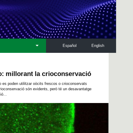
Español
English
o: millorant la crioconservació
o es poden utilitzar oòcits frescos o crioconservats
crioconservació són evidents, però té un desavantatge
ió...