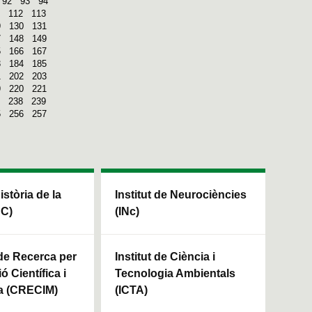
92
93
94
112
113
9
130
131
7
148
149
5
166
167
3
184
185
1
202
203
9
220
221
238
239
5
256
257
Història de la
Institut de Neurociències
HC)
(INc)
 de Recerca per
Institut de Ciència i
ó Científica i
Tecnologia Ambientals
a (CRECIM)
(ICTA)