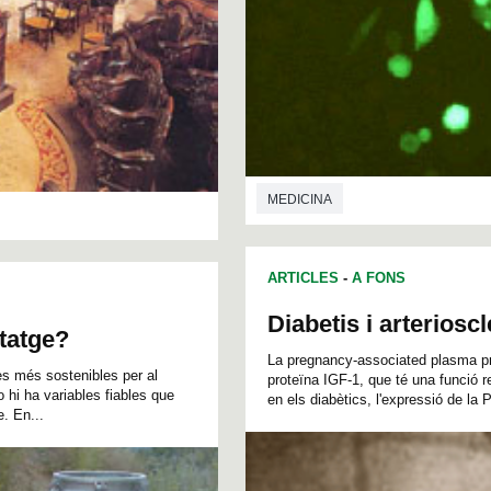
MEDICINA
ARTICLES
-
A FONS
Diabetis i arteriosc
tatge?
La pregnancy-associated plasma pro
es més sostenibles per al
proteïna IGF-1, que té una funció r
 hi ha variables fiables que
en els diabètics, l'expressió de la 
. En...