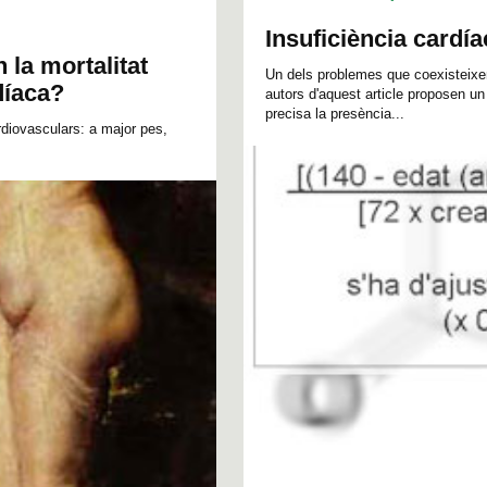
Insuficiència cardíac
 la mortalitat
Un dels problemes que coexisteixen 
díaca?
autors d'aquest article proposen u
precisa la presència...
ardiovasculars: a major pes,