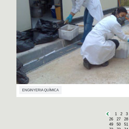
ENGINYERIA QUÍMICA
1
2
3
26
27
28
49
50
51