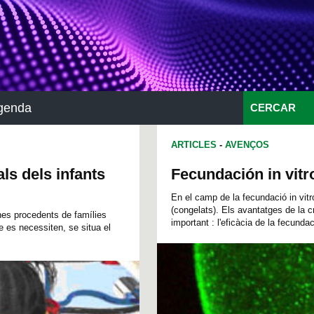
genda
CERCAR
ARTICLES
-
AVENÇOS
als dels infants
Fecundación in vitr
En el camp de la fecundació in vitr
(congelats). Els avantatges de la 
es procedents de famílies
important : l'eficàcia de la fecundac
 es necessiten, se situa el