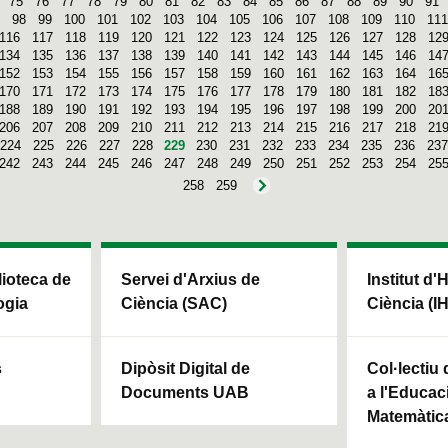
75
76
77
78
79
80
81
82
83
84
85
86
87
88
89
90
91
98
99
100
101
102
103
104
105
106
107
108
109
110
111
116
117
118
119
120
121
122
123
124
125
126
127
128
12
134
135
136
137
138
139
140
141
142
143
144
145
146
14
152
153
154
155
156
157
158
159
160
161
162
163
164
16
170
171
172
173
174
175
176
177
178
179
180
181
182
18
188
189
190
191
192
193
194
195
196
197
198
199
200
20
206
207
208
209
210
211
212
213
214
215
216
217
218
21
224
225
226
227
228
229
230
231
232
233
234
235
236
237
242
243
244
245
246
247
248
249
250
251
252
253
254
25
258
259
blioteca de
Servei d'Arxius de
Institut d'
ogia
Ciència (SAC)
Ciència (I
s
Dipòsit Digital de
Col·lectiu
Documents UAB
a l'Educaci
Matemàtic