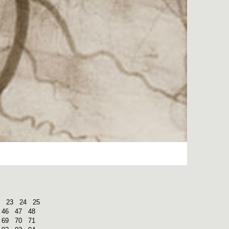
23
24
25
46
47
48
69
70
71