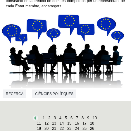
consisteix en la creació de comitès compostos per un representant de
cada Estat membre, encarregats...
RECERCA
CIÈNCIES POLÍTIQUES
1
2
3
4
5
6
7
8
9
10
11
12
13
14
15
16
17
18
19
20
21
22
23
24
25
26