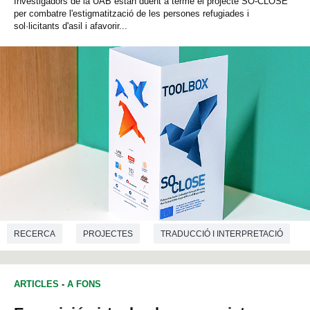
Investigadors de la UAB estan duent a terme el projecte SO-CLOSE
per combatre l'estigmatització de les persones refugiades i
sol·licitants d'asil i afavorir...
RECERCA
PROJECTES
TRADUCCIÓ I INTERPRETACIÓ
HISTÒRIA
ARTICLES
-
A FONS