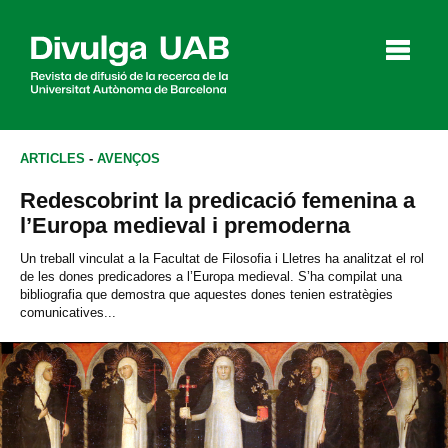
p
a
l
ARTICLES
-
AVENÇOS
Redescobrint la predicació femenina a
Articles
Entrevistes
Vídeos
l’Europa medieval i premoderna
Un treball vinculat a la Facultat de Filosofia i Lletres ha analitzat el rol
de les dones predicadores a l’Europa medieval. S’ha compilat una
bibliografia que demostra que aquestes dones tenien estratègies
Agenda
comunicatives...
English
Español
CERCAR