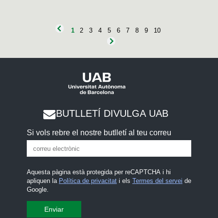
HISTÒRIA DE L'ART
HISTÒRIA
1
2
3
4
5
6
7
8
9
10
BUTLLETÍ DIVULGA UAB
Si vols rebre el nostre butlletí al teu correu
Aquesta pàgina està protegida per reCAPTCHA i hi
apliquen la
Política de privacitat
i els
Termes del servei
de
Google.