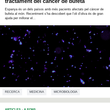
tractament del càncer de bufeta
Espanya és un dels països amb més pacients afectats pel càncer de
bufeta al món. Recentment s’ha descobert que l’oli d’oliva és de gran
ajuda per millorar el...
RECERCA
MEDICINA
MICROBIOLOGIA
ARTICLES
-
A FONS