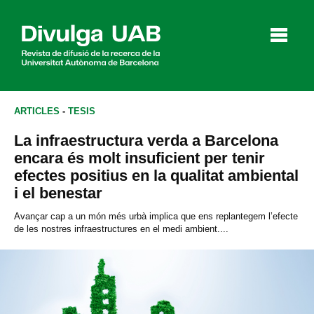
p
a
l
ARTICLES
-
TESIS
La infraestructura verda a Barcelona
Articles
Entrevistes
Vídeos
encara és molt insuficient per tenir
efectes positius en la qualitat ambiental
i el benestar
Agenda
Avançar cap a un món més urbà implica que ens replantegem l’efecte
de les nostres infraestructures en el medi ambient....
English
Español
CERCAR