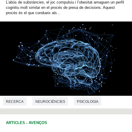
L’abús de substàncies, el joc compulsiu i l’obesitat amaguen un perfil
cognitiu molt similar en el procés de presa de decisions. Aquest
procés és el que condueix als...
RECERCA
NEUROCIÈNCIES
PSICOLOGIA
PSIQUIATRIA
ARTICLES
-
AVENÇOS