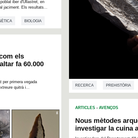
poblat iber d'Ullastret, en
l jaciment. Els resultats...
NÈTICA
BIOLOGIA
 com els
altar fa 60.000
at per primera vegada
RECERCA
PREHISTÒRIA
treure quitrà i...
ARTICLES
-
AVENÇOS
Nous mètodes arqu
investigar la cuina 