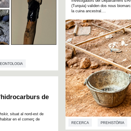
Investigadors del Departament d'Ar
(Turquia) validen dos nous biomarc
la cuina ancestral....
LEONTOLOGIA
'hidrocarburs de
skir, situat al nord-est de
 habitar en el comerç de
RECERCA
PREHISTÒRIA