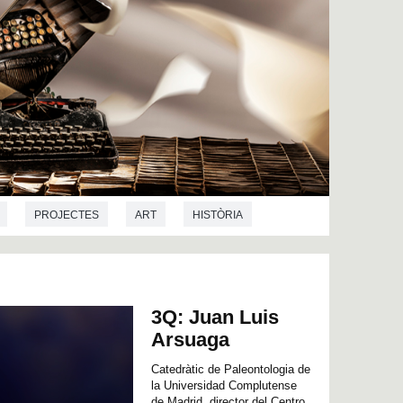
PROJECTES
ART
HISTÒRIA
 L'ART
PREHISTÒRIA
LINGÜÍSTICA
FILOSOFIA
ANTROPOLOGIA
3Q: Juan Luis
CRIMINOLOGIA
DEMOGRAFIA
ECONOMIA
Arsuaga
EOGRAFIA
DRET
CIÈNCIES POLÍTIQUES
Catedràtic de Paleontologia de
la Universidad Complutense
INTERPRETACIÓ
PSICOLOGIA SOCIAL
de Madrid, director del Centro