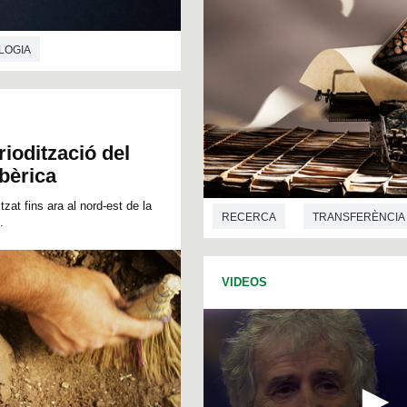
LOGIA
iodització del
Ibèrica
tzat fins ara al nord-est de la
RECERCA
TRANSFERÈNCIA
.
ARQUEOLOGIA
HISTÒRIA DE
VIDEOS
FILOLOGIA
LITERATURA
CIÈNCIES DE LA COMUNICACIÓ
CIÈNCIES DE L'EDUCACIÓ
G
SOCIOLOGIA
TRADUCCIÓ I 