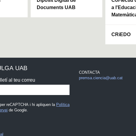
s
Dipòsit Digital de
Col·lectiu
m
Documents UAB
a l'Educaci
e
9
Matemàtic
0
%
CRiEDO
ULGA UAB
CONTACTA
premsa.ciencia@uab.cat
letí al teu correu
 per reCAPTCHA i hi apliquen la
Política
ervei
de Google.
al