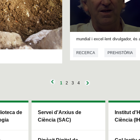
0
s
mundial i excel·lent divulgador, és a
e
c
RECERCA
PREHISTÒRIA
o
n
d
s
o
f
1
2
3
4
0
s
e
c
o
n
blioteca de
Servei d'Arxius de
Institut d'
d
s
ogia
Ciència (SAC)
Ciència (I
V
o
l
u