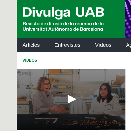
p
a
l
Articles
Entrevistes
Vídeos
A
VIDEOS