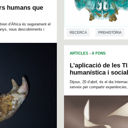
ers humans que
tiren d’Àfrica és segurament el
 anys, nous descobriments i
RECERCA
PREHISTÒRIA
ARTICLES
-
A FONS
L’aplicació de les T
humanística i socia
Dijous, 20 d’abril, és el dia Intern
serveix per compartir experiències,