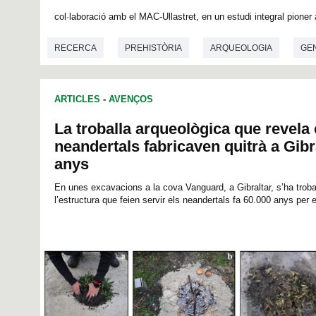
0
s
col·laboració amb el MAC-Ullastret, en un estudi integral pioner a
e
c
o
RECERCA
PREHISTÒRIA
ARQUEOLOGIA
GE
n
d
s
o
ARTICLES
-
AVENÇOS
f
0
La troballa arqueològica que revela
s
e
neandertals fabricaven quitrà a Gibr
c
o
anys
n
d
En unes excavacions a la cova Vanguard, a Gibraltar, s’ha trob
s
l’estructura que feien servir els neandertals fa 60.000 anys per ex
V
o
l
u
m
e
9
0
%