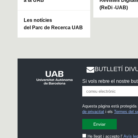
a la UAB
Revistes Digital
(ReDi -UAB)
Les notícies
del Parc de Recerca UAB
BUTLLETÍ DIV
Si vols rebre el nostre butl
Aquesta pàgina està protegida
de privacitat
i els
Termes del s
He llegit i accepto l'
Avís leg