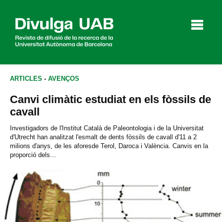
p
a
l
ARTICLES
-
AVENÇOS
Canvi climàtic estudiat en els fòssils de
Articles
Entrevistes
Vídeos
cavall
Investigadors de l'Institut Català de Paleontologia i de la Universitat
d'Utrecht han analitzat l'esmalt de dents fòssils de cavall d'11 a 2
milions d'anys, de les aforesde Terol, Daroca i València. Canvis en la
Agenda
proporció dels...
English
Español
CERCAR