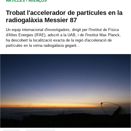
ARTICLES
-
AVENÇOS
Trobat l'accelerador de partícules en la
radiogalàxia Messier 87
Un equip internacional d'investigadors, dirigit per l'Institut de Física
d'Altes Energies (IFAE), adscrit a la UAB, i de l'Institut Max Planck,
ha descobert la localització exacta de la regió d'acceleració de
partícules en la veïna radiogalàxia gegant...