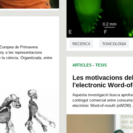
RECERCA
TOXICOLOGIA
a Europea de Primavera
any a les representacions
e la ciència. Organitzada, entre
ARTICLES
-
TESIS
Les motivacions de
l'electronic Word-o
Aquesta investigació busca aprofun
contingut comercial entre consumido
electrònic Word-of-mouth (eWOM)..