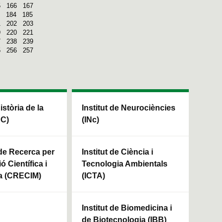
5
166
167
184
185
1
202
203
9
220
221
7
238
239
5
256
257
Història de la
Institut de Neurociències
HC)
(INc)
 de Recerca per
Institut de Ciència i
ó Científica i
Tecnologia Ambientals
a (CRECIM)
(ICTA)
Institut de Biomedicina i
de Biotecnologia (IBB)