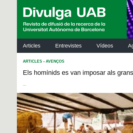
p
a
l
Articles
Entrevistes
Vídeos
A
ARTICLES
-
AVENÇOS
Els homínids es van imposar als grans
...