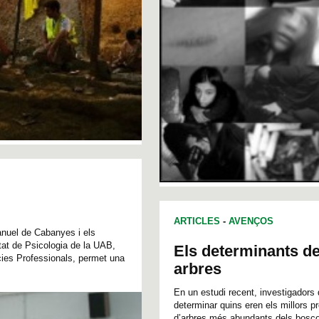
ARTICLES
-
AVENÇOS
Manuel de Cabanyes i els
tat de Psicologia de la UAB,
Els determinants de
ies Professionals, permet una
arbres
En un estudi recent, investigadors 
determinar quins eren els millors 
d’arbres més abundants dels boscos