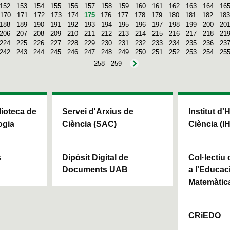
152
153
154
155
156
157
158
159
160
161
162
163
164
16
170
171
172
173
174
175
176
177
178
179
180
181
182
183
188
189
190
191
192
193
194
195
196
197
198
199
200
20
206
207
208
209
210
211
212
213
214
215
216
217
218
21
224
225
226
227
228
229
230
231
232
233
234
235
236
23
242
243
244
245
246
247
248
249
250
251
252
253
254
25
258
259
blioteca de
Servei d'Arxius de
Institut d'
ogia
Ciència (SAC)
Ciència (I
s
Dipòsit Digital de
Col·lectiu
Documents UAB
a l'Educaci
Matemàtic
CRiEDO