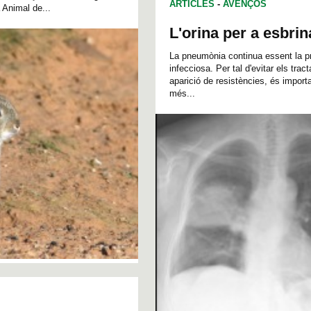
ARTICLES
-
AVENÇOS
 Animal de...
L'orina per a esbri
La pneumònia continua essent la p
infecciosa. Per tal d'evitar els tra
aparició de resistències, és impor
més...