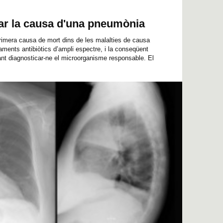
nar la causa d'una pneumònia
rimera causa de mort dins de les malalties de causa
ctaments antibiòtics d’ampli espectre, i la conseqüent
tant diagnosticar-ne el microorganisme responsable. El