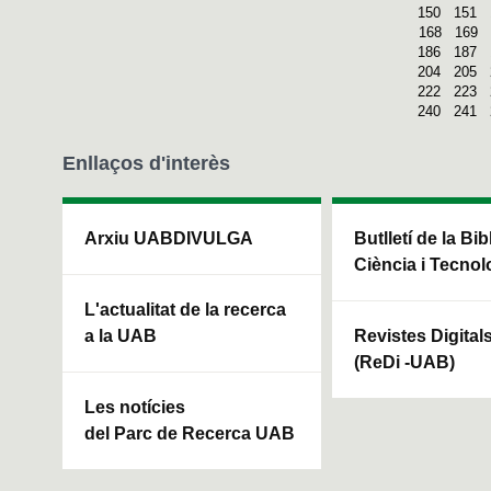
150
151
168
169
186
187
204
205
222
223
240
241
Enllaços d'interès
Arxiu UABDIVULGA
Butlletí de la Bi
Ciència i Tecnol
L'actualitat de la recerca
a la UAB
Revistes Digital
(ReDi -UAB)
Les notícies
del Parc de Recerca UAB