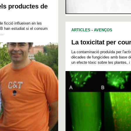
n els productes de
 ficció influeixen en les
AB han estudiat si el consum
ARTICLES
-
AVENÇOS
...
La toxicitat per cou
La contaminació produïda per l'activi
dècades de fungicides amb base de 
un efecte tòxic sobre les plantes, i