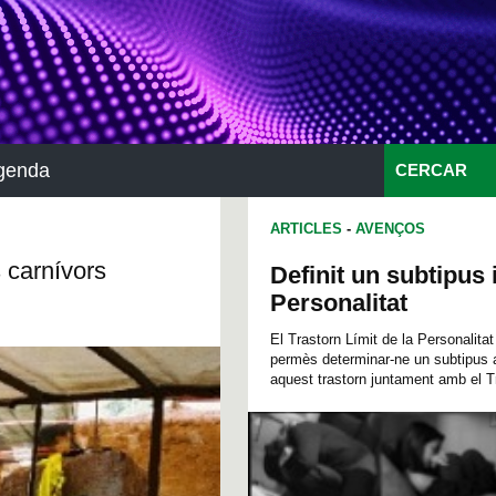
genda
CERCAR
ARTICLES
-
AVENÇOS
 carnívors
Definit un subtipus 
Personalitat
El Trastorn Límit de la Personalita
permès determinar-ne un subtipus 
aquest trastorn juntament amb el Tr