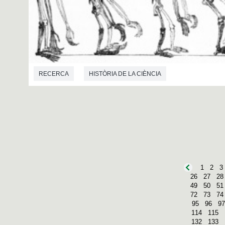
RECERCA
HISTÒRIA DE LA CIÈNCIA
1
2
3
26
27
28
49
50
51
72
73
74
95
96
97
114
115
132
133