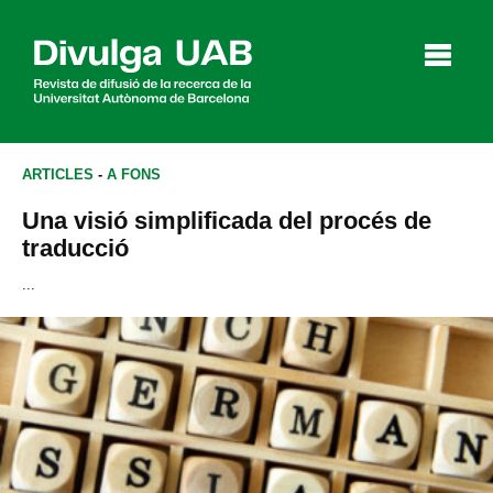
p
a
l
ARTICLES
-
A FONS
Una visió simplificada del procés de
Articles
Entrevistes
Vídeos
traducció
...
Agenda
English
Español
CERCAR