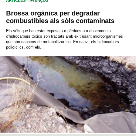
ARTICLES
-
AVENÇOS
Brossa orgànica per degradar
combustibles als sòls contaminats
Els sòls que han estat exposats a pèrdues o a abocaments
d'hidrocarburs tòxics són tractats amb èxit usant microorganismes
que són capaços de metabolitzar-los. En canvi, els hidrocarburs
policíclics, com els...