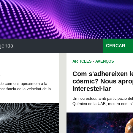
genda
CERCAR
ARTICLES
-
AVENÇOS
t
Com s'adhereixen l
còsmic? Nous apro
ode com ens aproximem a la
interestel·lar
onstància de la velocitat de la
Un nou estudi, amb participació d
Química de la UAB, mostra com s’un