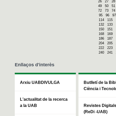
26
27
28
49
50
51
72
73
74
95
96
97
114
115
132
133
150
151
168
169
186
187
204
205
222
223
240
241
Enllaços d'interès
Arxiu UABDIVULGA
Butlletí de la Bi
Ciència i Tecnol
L'actualitat de la recerca
a la UAB
Revistes Digital
(ReDi -UAB)