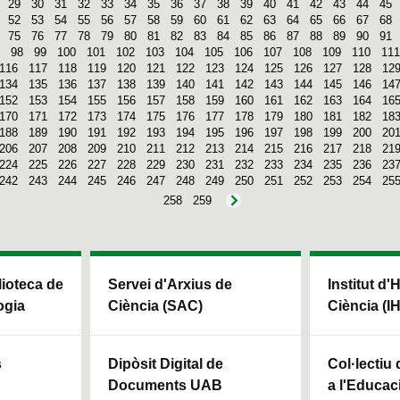
29
30
31
32
33
34
35
36
37
38
39
40
41
42
43
44
45
52
53
54
55
56
57
58
59
60
61
62
63
64
65
66
67
68
75
76
77
78
79
80
81
82
83
84
85
86
87
88
89
90
91
98
99
100
101
102
103
104
105
106
107
108
109
110
111
116
117
118
119
120
121
122
123
124
125
126
127
128
12
134
135
136
137
138
139
140
141
142
143
144
145
146
14
152
153
154
155
156
157
158
159
160
161
162
163
164
16
170
171
172
173
174
175
176
177
178
179
180
181
182
18
188
189
190
191
192
193
194
195
196
197
198
199
200
20
206
207
208
209
210
211
212
213
214
215
216
217
218
21
224
225
226
227
228
229
230
231
232
233
234
235
236
23
242
243
244
245
246
247
248
249
250
251
252
253
254
25
258
259
blioteca de
Servei d'Arxius de
Institut d'
ogia
Ciència (SAC)
Ciència (I
s
Dipòsit Digital de
Col·lectiu
Documents UAB
a l'Educaci