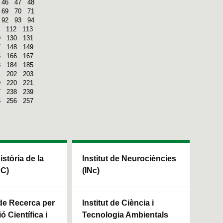
46
47
48
69
70
71
92
93
94
112
113
9
130
131
7
148
149
5
166
167
3
184
185
1
202
203
9
220
221
7
238
239
5
256
257
Història de la
Institut de Neurociències
HC)
(INc)
 de Recerca per
Institut de Ciència i
ó Científica i
Tecnologia Ambientals