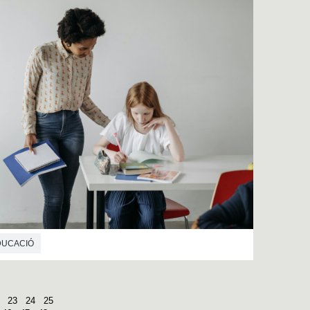
EDUCACIÓ
23
24
25