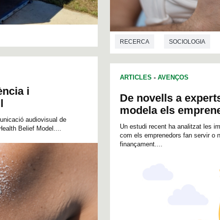
RECERCA
SOCIOLOGIA
ARTICLES
-
AVENÇOS
ncia i
De novells a experts
l
modela els emprene
unicació audiovisual de
Un estudi recent ha analitzat les im
ealth Belief Model....
com els emprenedors fan servir o n
finançament....