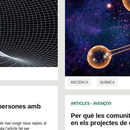
RECERCA
QUÍMICA
ARTICLES
-
AVENÇOS
en persones amb
Per què les comuni
en els projectes d
als han sorgit nous reptes al
 l’article fet per