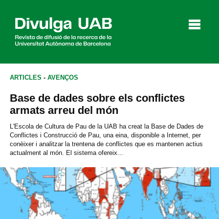
p
a
l
ARTICLES
-
AVENÇOS
Base de dades sobre els conflictes
Articles
Entrevistes
Vídeos
armats arreu del món
L'Escola de Cultura de Pau de la UAB ha creat la Base de Dades de
Conflictes i Construcció de Pau, una eina, disponible a Internet, per
conèixer i analitzar la trentena de conflictes que es mantenen actius
Agenda
actualment al món. El sistema ofereix...
English
Español
CERCAR