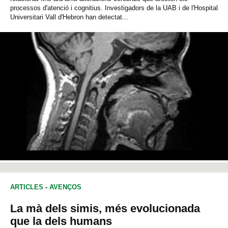
processos d'atenció i cognitius. Investigadors de la UAB i de l'Hospital
Universitari Vall d'Hebron han detectat...
ARTICLES
-
AVENÇOS
La mà dels simis, més evolucionada
que la dels humans