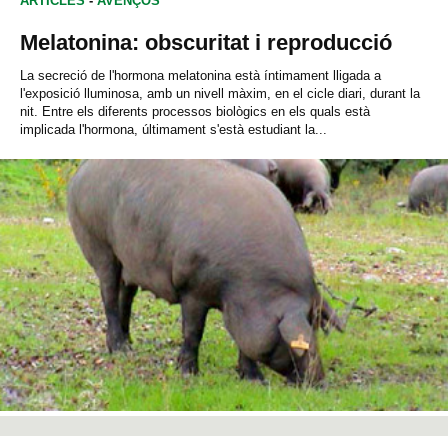
ARTICLES
-
AVENÇOS
Melatonina: obscuritat i reproducció
La secreció de l'hormona melatonina està íntimament lligada a
l'exposició lluminosa, amb un nivell màxim, en el cicle diari, durant la
nit. Entre els diferents processos biològics en els quals està
implicada l'hormona, últimament s'està estudiant la...