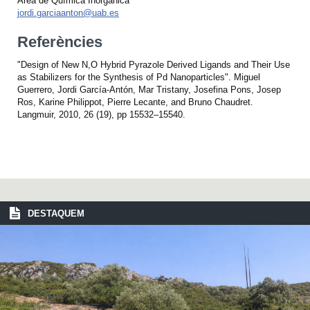
Àrea de Química Inorgànica
jordi.garciaanton@uab.es
Referències
"Design of New N,O Hybrid Pyrazole Derived Ligands and Their Use
as Stabilizers for the Synthesis of Pd Nanoparticles". Miguel
Guerrero, Jordi García-Antón, Mar Tristany, Josefina Pons, Josep
Ros, Karine Philippot, Pierre Lecante, and Bruno Chaudret.
Langmuir, 2010, 26 (19), pp 15532–15540.
DESTAQUEM