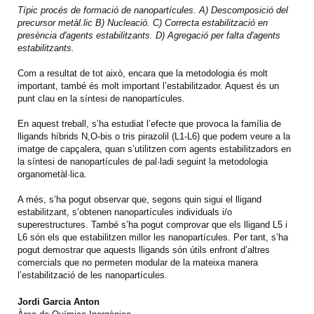
Típic procés de formació de nanopartícules. A) Descomposició del
precursor metàl.lic B) Nucleació. C) Correcta estabilització en
presència d'agents estabilitzants. D) Agregació per falta d'agents
estabilitzants.
Com a resultat de tot això, encara que la metodologia és molt
important, també és molt important l’estabilitzador. Aquest és un
punt clau en la síntesi de nanopartícules.
En aquest treball, s’ha estudiat l’efecte que provoca la família de
lligands híbrids N,O-bis o tris pirazolil (L1-L6) que podem veure a la
imatge de capçalera, quan s’utilitzen com agents estabilitzadors en
la síntesi de nanopartícules de pal·ladi seguint la metodologia
organometàl·lica.
A més, s’ha pogut observar que, segons quin sigui el lligand
estabilitzant, s’obtenen nanopartícules individuals i/o
superestructures. També s’ha pogut comprovar que els lligand L5 i
L6 són els que estabilitzen millor les nanopartícules. Per tant, s’ha
pogut demostrar que aquests lligands són útils enfront d’altres
comercials que no permeten modular de la mateixa manera
l’estabilització de les nanopartícules.
Jordi Garcia Anton