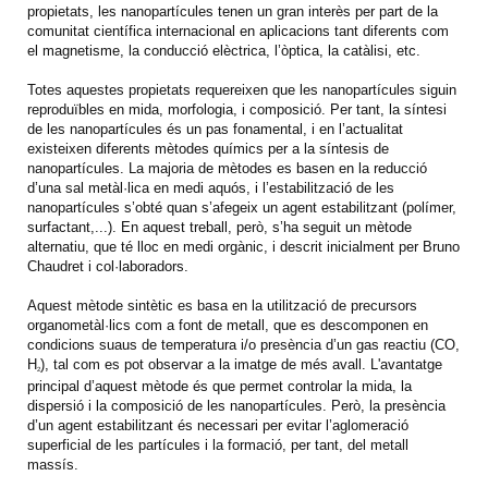
propietats, les nanopartícules tenen un gran interès per part de la
comunitat científica internacional en aplicacions tant diferents com
el magnetisme, la conducció elèctrica, l’òptica, la catàlisi, etc.
Totes aquestes propietats requereixen que les nanopartícules siguin
reproduïbles en mida, morfologia, i composició. Per tant, la síntesi
de les nanopartícules és un pas fonamental, i en l’actualitat
existeixen diferents mètodes químics per a la síntesis de
nanopartícules. La majoria de mètodes es basen en la reducció
d’una sal metàl·lica en medi aquós, i l’estabilització de les
nanopartícules s’obté quan s’afegeix un agent estabilitzant (polímer,
surfactant,...). En aquest treball, però, s’ha seguit un mètode
alternatiu, que té lloc en medi orgànic, i descrit inicialment per Bruno
Chaudret i col·laboradors.
Aquest mètode sintètic es basa en la utilització de precursors
organometàl·lics com a font de metall, que es descomponen en
condicions suaus de temperatura i/o presència d’un gas reactiu (CO,
H
), tal com es pot observar a la imatge de més avall. L'avantatge
2
principal d’aquest mètode és que permet controlar la mida, la
dispersió i la composició de les nanopartícules. Però, la presència
d’un agent estabilitzant és necessari per evitar l’aglomeració
superficial de les partícules i la formació, per tant, del metall
massís.