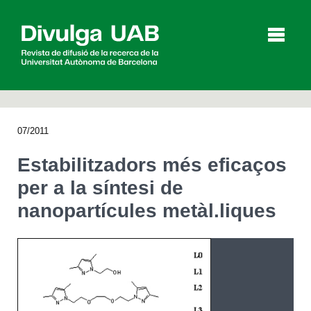
p
a
l
07/2011
Articles
Entrevistes
Vídeos
Estabilitzadors més eficaços
per a la síntesi de
nanopartícules metàl.liques
Agenda
English
Español
CERCAR