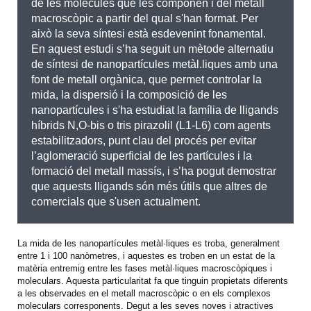
de les molècules que les componen i del metall
macroscòpic a partir del qual s'han format. Per
això la seva síntesi està esdevenint fonamental.
En aquest estudi s’ha seguit un mètode alternatiu
de síntesi de nanopartícules metàl.liques amb una
font de metall orgànica, que permet controlar la
mida, la dispersió i la composició de les
nanopartícules i s'ha estudiat la família de lligands
híbrids N,O-bis o tris pirazolil (L1-L6) com agents
estabilitzadors, punt clau del procés per evitar
l’aglomeració superficial de les partícules i la
formació del metall massís, i s’ha pogut demostrar
que aquests lligands són més útils que altres de
comercials que s'usen actualment.
La mida de les nanopartícules metàl·liques es troba, generalment
entre 1 i 100 nanòmetres, i aquestes es troben en un estat de la
matèria entremig entre les fases metàl·liques macroscòpiques i
moleculars. Aquesta particularitat fa que tinguin propietats diferents
a les observades en el metall macroscòpic o en els complexos
moleculars corresponents. Degut a les seves noves i atractives