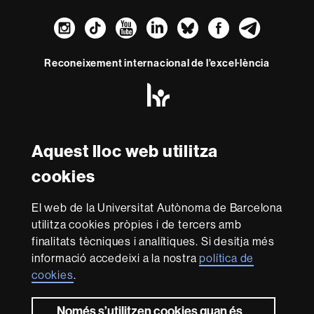
Instagram
TikTok
YouTube
LinkedIn
Bluesky
Faceboo
Teleg
Reconeixement internacional de l'excel·lència
HR
Excellence
in
Research
Amb el finançament de
-
Aquest lloc web utilitza
Euraxess
cookies
Sobre
El web de la Universitat Autònoma de Barcelona
aquest
utilitza cookies pròpies i de tercers amb
web
Avís legal
Protecció de dades
Sobre el
finalitats tècniques i analítiques. Si desitja més
informació accedeixi a la nostra
política de
web
Accessibilitat web
Mapa del web UAB
cookies
.
Som una universitat capdavantera que imparteix una
docència de qualitat i excel·lència, diversificada,
Només s’utilitzen cookies quan és