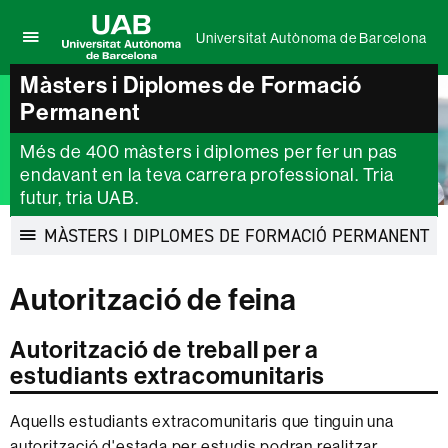
Universitat Autònoma de Barcelona
Prem
UAB
per
Màsters i Diplomes de Formació
Universitat
desplegar
Permanent
Autònoma
el
de
menú
Barcelona
Més de 400 màsters i diplomes per fer un pas
de
endavant en la teva carrera professional. Tria
Universitat
futur, tria UAB.
Autònoma
de
MÀSTERS I DIPLOMES DE FORMACIÓ PERMANENT
Barcelona
Desplegar
la
Autorització de feina
navegació
Autorització de treball per a
estudiants extracomunitaris
Aquells estudiants extracomunitaris que tinguin una
autorització d'estada per estudis podran realitzar