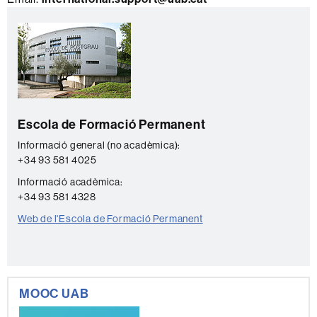
Informació
C
complementària
o
n
t
a
Escola de Formació Permanent
c
t
Informació general (no acadèmica):
+34 93 581 4025
e
Informació acadèmica:
+34 93 581 4328
Web de l'Escola de Formació Permanent
MOOC UAB