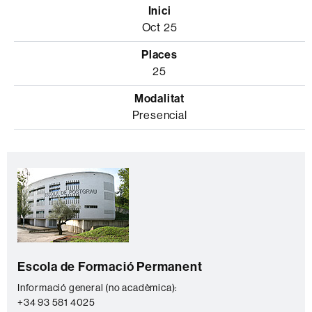
Oct 25
25
Presencial
Informació
C
complementària
o
n
t
a
Escola de Formació Permanent
c
t
Informació general (no acadèmica):
+34 93 581 4025