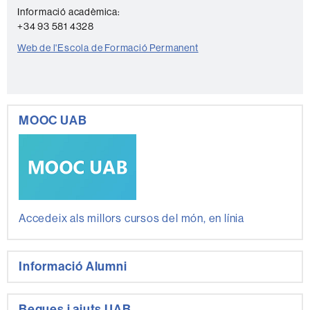
e
Informació acadèmica:
+34 93 581 4328
Web de l'Escola de Formació Permanent
MOOC UAB
Accedeix als millors cursos del món, en línia
Informació Alumni
Beques i ajuts UAB