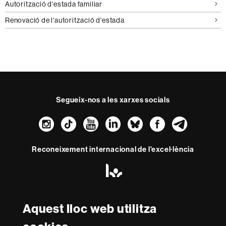
Autorització d'estada familiar
Renovació de l'autorització d'estada
Segueix-nos a les xarxes socials
Instagram
TikTok
YouTube
LinkedIn
Bluesky
Faceboo
Teleg
Reconeixement internacional de l'excel·lència
HR
Excellence
in
Research
-
Aquest lloc web utilitza
Amb el finançament de
Euraxess