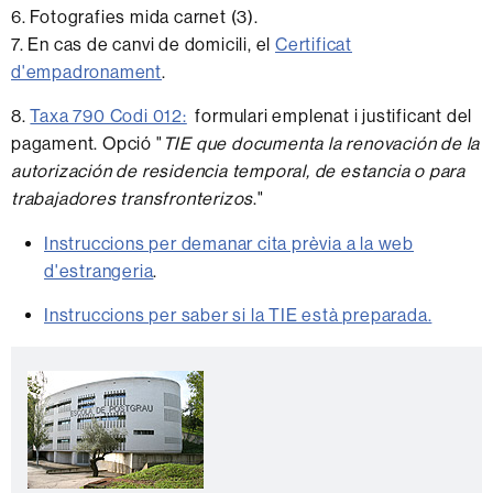
6. Fotografies mida carnet (3).
7. En cas de canvi de domicili, el
Certificat
d'empadronament
.
8.
Taxa 790 Codi 012:
formulari emplenat i justificant del
pagament. Opció "
TIE que documenta la renovación de la
autorización de residencia temporal, de estancia o para
trabajadores transfronterizos
."
Instruccions per demanar cita prèvia a la web
d'estrangeria
.
Instruccions per saber si la TIE està preparada.
Informació
C
complementària
o
n
t