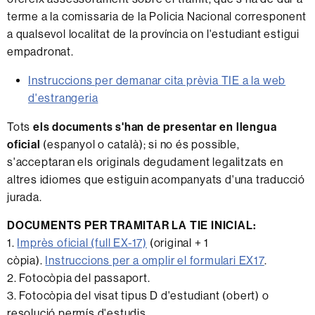
terme a la comissaria de la Policia Nacional corresponent
a qualsevol localitat de la província on l'estudiant estigui
empadronat.
Instruccions per demanar cita prèvia TIE a la web
d'estrangeria
Tots
els documents s'han de presentar en llengua
oficial
(espanyol o català); si no és possible,
s'acceptaran els originals degudament legalitzats en
altres idiomes que estiguin acompanyats d'una traducció
jurada.
DOCUMENTS PER TRAMITAR LA TIE INICIAL:
1.
Imprès oficial (full EX-17)
(original + 1
còpia).
Instruccions per a omplir el formulari EX17
.
2. Fotocòpia del passaport.
3. Fotocòpia del visat tipus D d'estudiant (obert) o
resolució permís d'estudis.