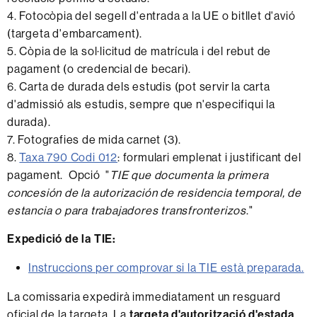
4. Fotocòpia del segell d'entrada a la UE o bitllet d'avió
(targeta d'embarcament).
5. Còpia de la sol·licitud de matrícula i del rebut de
pagament (o credencial de becari).
6. Carta de durada dels estudis (pot servir la carta
d'admissió als estudis, sempre que n'especifiqui la
durada).
7. Fotografies de mida carnet (3).
8.
Taxa 790 Codi 012
: formulari emplenat i justificant del
pagament. Opció "
TIE que documenta la primera
concesión de la autorización de residencia temporal, de
estancia o para trabajadores transfronterizos
."
Expedició de la TIE:
Instruccions per comprovar si la TIE està preparada.
La comissaria expedirà immediatament un resguard
oficial de la targeta. La
targeta d'autorització d'estada