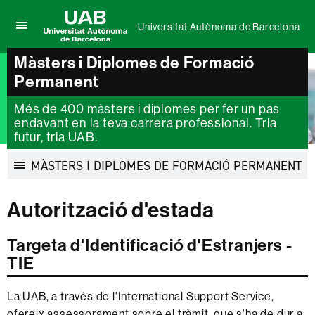
Universitat Autònoma de Barcelona
Prem
UAB
per
Màsters i Diplomes de Formació
Universitat
desplegar
Autònoma
Permanent
el
de
menú
Barcelona
de
Més de 400 màsters i diplomes per fer un pas
Universitat
endavant en la teva carrera professional. Tria
Autònoma
futur, tria UAB.
de
Barcelona
MÀSTERS I DIPLOMES DE FORMACIÓ PERMANENT
Desplegar
la
Autorització d'estada
navegació
Targeta d'Identificació d'Estranjers -
TIE
La UAB, a través de l'International Support Service,
ofereix assessorament sobre el tràmit, que s'ha de dur a