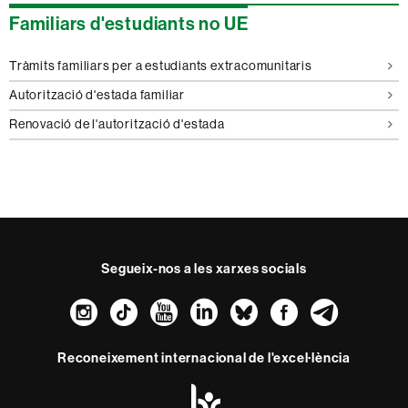
Familiars d'estudiants no UE
Tràmits familiars per a estudiants extracomunitaris
Autorització d'estada familiar
Renovació de l'autorització d'estada
Segueix-nos a les xarxes socials
Instagram
TikTok
YouTube
LinkedIn
Bluesky
Faceboo
Teleg
Reconeixement internacional de l'excel·lència
HR