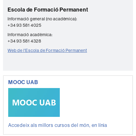
a
Escola de Formació Permanent
c
t
Informació general (no acadèmica):
+34 93 581 4025
e
Informació acadèmica:
+34 93 581 4328
Web de l'Escola de Formació Permanent
MOOC UAB
Accedeix als millors cursos del món, en línia