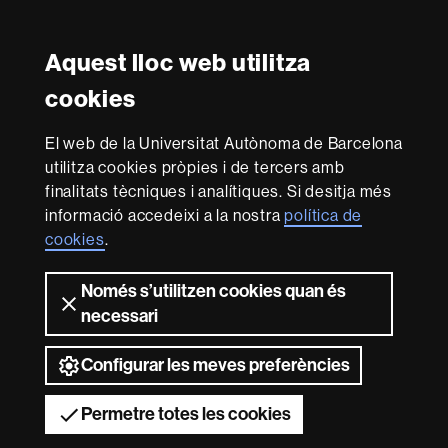
Excellence
in
Research
-
Aquest lloc web utilitza
Amb el finançament de
Euraxess
cookies
Sobre
El web de la Universitat Autònoma de Barcelona
utilitza cookies pròpies i de tercers amb
aquest
finalitats tècniques i analítiques. Si desitja més
web
Avís legal
Protecció de dades
Sobre el
informació accedeixi a la nostra
política de
web
Accessibilitat web
Mapa del web UAB
cookies
.
Som una universitat capdavantera que imparteix una
docència de qualitat i excel·lència, diversificada,
Només s’utilitzen cookies quan és
multidisciplinària i flexible, ajustada a les necessitats de
necessari
la societat i adaptada als nous models de l'Europa del
coneixement. La UAB és reconeguda internacionalment
Configurar les meves preferències
per la qualitat i el caràcter innovador de la seva recerca.
2026 Universitat Autònoma de Barcelona
Permetre totes les cookies