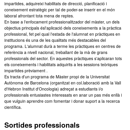
impartides, adquireixi habilitats de direcció, planificació i
coneixement estratègic per tal de poder-se inserir en el món
laboral afrontant tota mena de reptes.
En base a l'enfocament professionalitzador del màster, un dels
objectius principals ésl'aplicació dels coneixements a la pràctica
professional, fet pel qual l'estada de l'alumnat en pràctiques en
institucions és una de les qualitats més destacables del
programa. L'alumnat durà a terme les pràctiques en centres de
referència a nivell nacional, treballant de la mà de grans
professionals del sector. En aquestes pràctiques s'aplicaran tots
els coneixements i habilitats adquirits a les sessions teòriques
impartides prèviament .
Es tracta d'un programa de Màster propi de la Universitat
Autònoma de Barcelona (organitzat en col.laboració amb la Vall
d'Hebron Institut d'Oncologia) adreçat a estudiants i/o
professionals entusiastes interessats en anar un pas més enllà i
que vulguin aprendre com fomentar i donar suport a la recerca
científica.
Sortides professionals