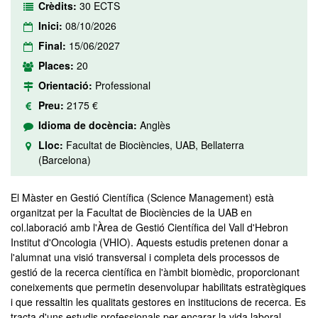
Crèdits:
30 ECTS
Inici:
08/10/2026
Final:
15/06/2027
Places:
20
Orientació:
Professional
Preu:
2175 €
Idioma de docència:
Anglès
Lloc:
Facultat de Biociències, UAB, Bellaterra
(Barcelona)
El Màster en Gestió Científica (Science Management) està
organitzat per la Facultat de Biociències de la UAB en
col.laboració amb l'Àrea de Gestió Científica del Vall d'Hebron
Institut d'Oncologia (VHIO). Aquests estudis pretenen donar a
l'alumnat una visió transversal i completa dels processos de
gestió de la recerca científica en l'àmbit biomèdic, proporcionant
coneixements que permetin desenvolupar habilitats estratègiques
i que ressaltin les qualitats gestores en institucions de recerca. Es
tracta d'uns estudis professionals per encarar la vida laboral