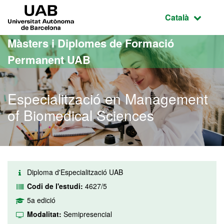
Ves al contingut principal
Ves a la navegació de la pàgina
UAB Universitat Autònoma de Barcelona
Idioma selecci
Català
Màsters i Diplomes de Formació
Permanent UAB
Especialització en Management
of Biomedical Sciences
Diploma d'Especialització UAB
Codi de l'estudi:
4627/5
5a edició
Modalitat:
Semipresencial