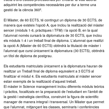
adquirint les competències necessàries per dur a terme una
gestió de la ciència 360º.
El Màster, de 60 ECTS, té contingut un diploma de 30 ECTS, de
manera que existeix l'opció A, que inclou la realització del màster
sencer (mòduls 1-6, pràctiques i TFM) i la opció B, en la qual
l'alumnat només cursarà la diplomatura de 30 ECTS, que inclou
els mòduls 1-4 i un treball final de diploma. L'alumnat que realitzi
la opció A (Màster de 60 ECTS) obtindrà la titulació de màster i
l'alumnat que cursi únicament la diplomatura (30 ECTS), obtindrà
un títol de diploma de postgrau.
Els estudiants matriculats únicament a la diplomatura hauran de
realitzar un Treball final de diploma equivalent a 3 ECTS al
finalitzar el mòdul 4. Els estudiants matriculats al màster sencer
estan exempts de la realització d'aquest treball.
El màster in Science management inclou diferents mòduls teòrics
i pràctics, focalitzats en la preparació de l'estudiant en l'àmbit de
la gestió i estratègia científica, construint la figura de scientific
manager de manera integral i transversal. Un Màster que permet
que l'alumnat, mitjançant les classes, seminaris i conferències