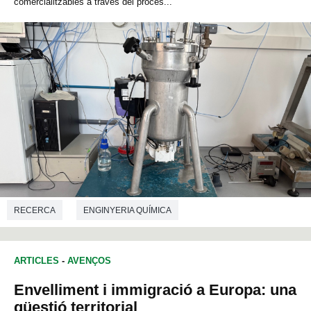
comercialitzables a través del procés...
RECERCA
ENGINYERIA QUÍMICA
ARTICLES
-
AVENÇOS
Envelliment i immigració a Europa: una
qüestió territorial