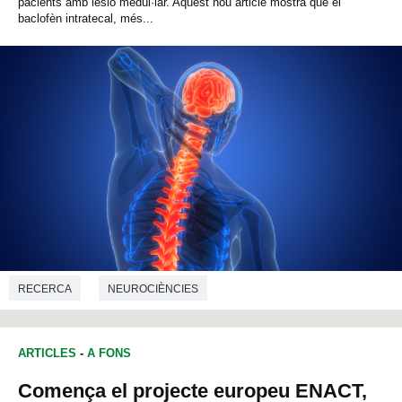
pacients amb lesió medul·lar. Aquest nou article mostra que el
baclofèn intratecal, més...
RECERCA
NEUROCIÈNCIES
ARTICLES
-
A FONS
Comença el projecte europeu ENACT,