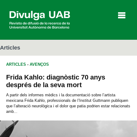
p
a
l
Articles
ARTICLES
-
AVENÇOS
Articles
Entrevistes
Vídeos
Frida Kahlo: diagnòstic 70 anys
després de la seva mort
Agenda
A partir dels informes mèdics i la documentació sobre l’artista
mexicana Frida Kahlo, professionals de l’Institut Guttmann publiquen
que l’alteració neurològica i el dolor que patia podrien estar relacionats
amb...
English
Español
CERCAR