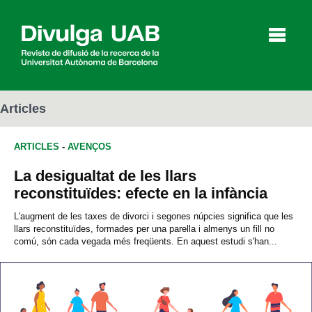
p
a
l
Articles
ARTICLES
-
AVENÇOS
Articles
Entrevistes
Vídeos
La desigualtat de les llars
reconstituïdes: efecte en la infància
Agenda
L'augment de les taxes de divorci i segones núpcies significa que les
llars reconstituïdes, formades per una parella i almenys un fill no
comú, són cada vegada més freqüents. En aquest estudi s'han...
English
Español
CERCAR