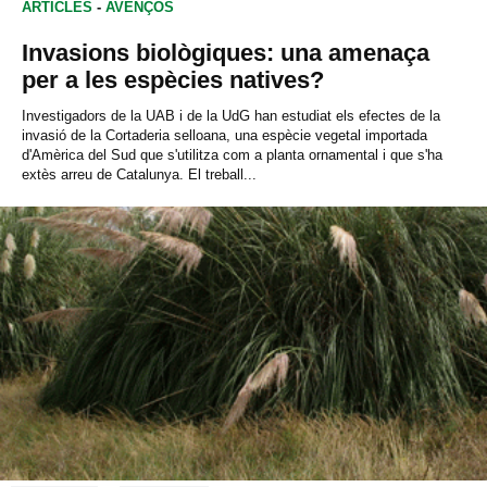
ARTICLES
-
AVENÇOS
Invasions biològiques: una amenaça
per a les espècies natives?
Investigadors de la UAB i de la UdG han estudiat els efectes de la
invasió de la Cortaderia selloana, una espècie vegetal importada
d'Amèrica del Sud que s'utilitza com a planta ornamental i que s'ha
extès arreu de Catalunya. El treball...