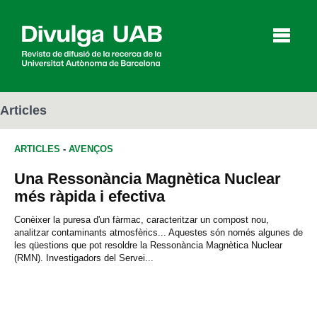
p
a
l
Articles
ARTICLES
-
AVENÇOS
Articles
Entrevistes
Vídeos
Una Ressonància Magnètica Nuclear
més ràpida i efectiva
Agenda
Conèixer la puresa d'un fàrmac, caracteritzar un compost nou,
analitzar contaminants atmosfèrics... Aquestes són només algunes de
les qüestions que pot resoldre la Ressonància Magnètica Nuclear
(RMN). Investigadors del Servei...
English
Español
CERCAR