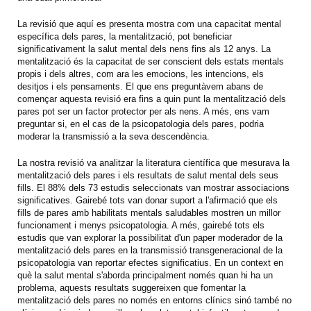
La revisió que aquí es presenta mostra com una capacitat mental
específica dels pares, la mentalització, pot beneficiar
significativament la salut mental dels nens fins als 12 anys. La
mentalització és la capacitat de ser conscient dels estats mentals
propis i dels altres, com ara les emocions, les intencions, els
desitjos i els pensaments. El que ens preguntàvem abans de
començar aquesta revisió era fins a quin punt la mentalització dels
pares pot ser un factor protector per als nens. A més, ens vam
preguntar si, en el cas de la psicopatologia dels pares, podria
moderar la transmissió a la seva descendència.
La nostra revisió va analitzar la literatura científica que mesurava la
mentalització dels pares i els resultats de salut mental dels seus
fills. El 88% dels 73 estudis seleccionats van mostrar associacions
significatives. Gairebé tots van donar suport a l'afirmació que els
fills de pares amb habilitats mentals saludables mostren un millor
funcionament i menys psicopatologia. A més, gairebé tots els
estudis que van explorar la possibilitat d'un paper moderador de la
mentalització dels pares en la transmissió transgeneracional de la
psicopatologia van reportar efectes significatius. En un context en
què la salut mental s'aborda principalment només quan hi ha un
problema, aquests resultats suggereixen que fomentar la
mentalització dels pares no només en entorns clínics sinó també no