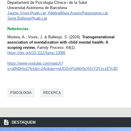
Departament de Psicologia Clínica i de la Salut
Universitat Autònoma de Barcelona
Jaume.Vives@uab.cat, AdelinaMara.Araujo@autonoma.cat,
Sergi.Ballespi@uab.cat
Referències
Moreira, A.; Vives, J. & Ballespí, S. (2024).
Transgenerational
association of mentalization with child mental health: A
scoping review.
Family Process
, 64(1).
https://doi.org/10.1111/famp.13085
https://www.youtube.com/watch?
v=a0hDmo27lvs&t=24s&pp=ygUOZmFtaWx5cHJvY2VzczE%3D
PSICOLOGIA
RECERCA
DESTAQUEM