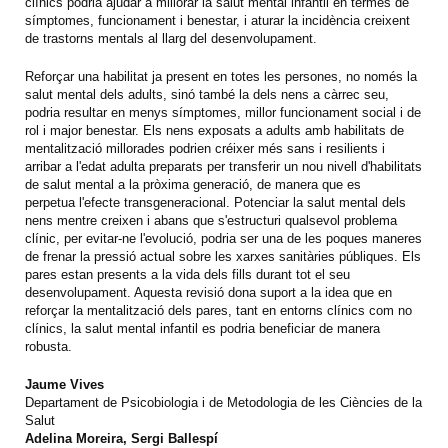
clínics podria ajudar a millorar la salut mental infantil en termes de
símptomes, funcionament i benestar, i aturar la incidència creixent
de trastorns mentals al llarg del desenvolupament.
Reforçar una habilitat ja present en totes les persones, no només la
salut mental dels adults, sinó també la dels nens a càrrec seu,
podria resultar en menys símptomes, millor funcionament social i de
rol i major benestar. Els nens exposats a adults amb habilitats de
mentalització millorades podrien créixer més sans i resilients i
arribar a l'edat adulta preparats per transferir un nou nivell d'habilitats
de salut mental a la pròxima generació, de manera que es
perpetua l'efecte transgeneracional. Potenciar la salut mental dels
nens mentre creixen i abans que s'estructuri qualsevol problema
clínic, per evitar-ne l'evolució, podria ser una de les poques maneres
de frenar la pressió actual sobre les xarxes sanitàries públiques. Els
pares estan presents a la vida dels fills durant tot el seu
desenvolupament. Aquesta revisió dona suport a la idea que en
reforçar la mentalització dels pares, tant en entorns clínics com no
clínics, la salut mental infantil es podria beneficiar de manera
robusta.
Jaume Vives
Departament de Psicobiologia i de Metodologia de les Ciències de la
Salut
Adelina Moreira, Sergi Ballespí