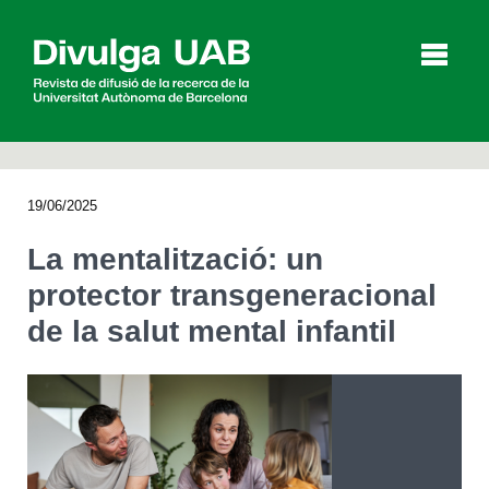
p
a
l
19/06/2025
Articles
Entrevistes
Vídeos
La mentalització: un
protector transgeneracional
de la salut mental infantil
Agenda
English
Español
CERCAR