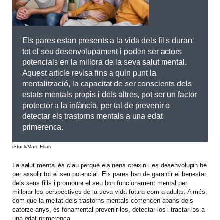
Els pares estan presents a la vida dels fills durant
tot el seu desenvolupament i poden ser actors
potencials en la millora de la seva salut mental.
Aquest article revisa fins a quin punt la
mentalització, la capacitat de ser conscients dels
estats mentals propis i dels altres, pot ser un factor
protector a la infància, per tal de prevenir o
detectar els trastorns mentals a una edat
primerenca.
iStock/Marc Elias
La salut mental és clau perquè els nens creixin i es desenvolupin bé
per assolir tot el seu potencial. Els pares han de garantir el benestar
dels seus fills i promoure el seu bon funcionament mental per
millorar les perspectives de la seva vida futura com a adults. A més,
com que la meitat dels trastorns mentals comencen abans dels
catorze anys, és fonamental prevenir-los, detectar-los i tractar-los a
una edat primerenca.