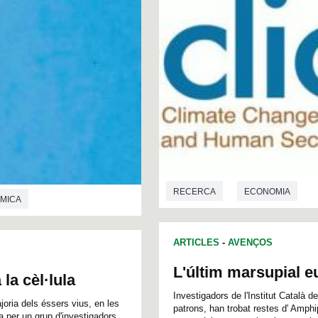
RECERCA
ECONOMIA
ÍMICA
ARTICLES
-
AVENÇOS
L'últim marsupial e
la cèl·lula
Investigadors de l'Institut Català 
joria dels éssers vius, en les
patrons, han trobat restes d' Amphi
a per un grup d'investigadors