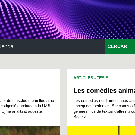
genda
CERCAR
ARTICLES
-
TESIS
Les comèdies anima
rats de mascles i femelles amb
Les comèdies nord-americanes ani
vestigació conduïda a la UAB i
conegudes serien els Simpsons o Fam
IC) ha analitzat aquesta
gèneres, l'ús de textos d'altres prod
Beatriz...