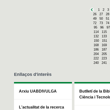
1
2
3
26
27
28
49
50
51
72
73
74
95
96
97
114
115
132
133
150
151
168
169
186
187
204
205
222
223
240
241
Enllaços d'interès
Arxiu UABDIVULGA
Butlletí de la Bi
Ciència i Tecnol
L'actualitat de la recerca