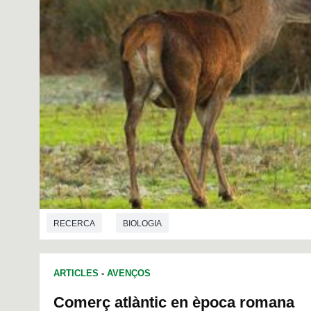
RECERCA
BIOLOGIA
ARTICLES
-
AVENÇOS
Comerç atlàntic en època romana