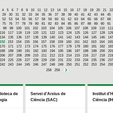
4
5
6
7
8
9
10
11
12
13
14
15
16
17
18
19
20
21
22
29
30
31
32
33
34
35
36
37
38
39
40
41
42
43
44
45
52
53
54
55
56
57
58
59
60
61
62
63
64
65
66
67
68
75
76
77
78
79
80
81
82
83
84
85
86
87
88
89
90
91
98
99
100
101
102
103
104
105
106
107
108
109
110
111
116
117
118
119
120
121
122
123
124
125
126
127
128
12
134
135
136
137
138
139
140
141
142
143
144
145
146
14
152
153
154
155
156
157
158
159
160
161
162
163
164
165
170
171
172
173
174
175
176
177
178
179
180
181
182
18
188
189
190
191
192
193
194
195
196
197
198
199
200
20
206
207
208
209
210
211
212
213
214
215
216
217
218
21
224
225
226
227
228
229
230
231
232
233
234
235
236
23
242
243
244
245
246
247
248
249
250
251
252
253
254
25
258
259
blioteca de
Servei d'Arxius de
Institut d'
ogia
Ciència (SAC)
Ciència (I