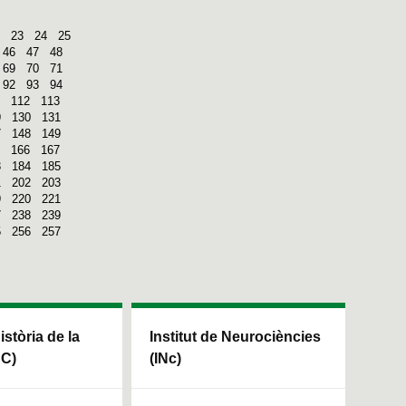
23
24
25
46
47
48
69
70
71
92
93
94
112
113
9
130
131
7
148
149
166
167
3
184
185
1
202
203
9
220
221
7
238
239
5
256
257
Història de la
Institut de Neurociències
HC)
(INc)