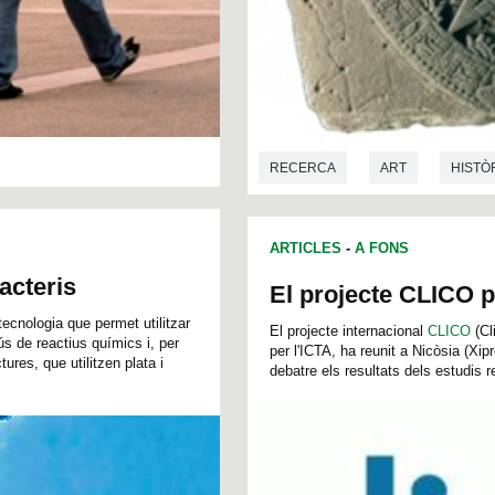
RECERCA
ART
HISTÒ
ARTICLES
-
A FONS
acteris
El projecte CLICO p
cnologia que permet utilitzar
El projecte internacional
CLICO
(Cl
ús de reactius químics i, per
per l'ICTA, ha reunit a Nicòsia (Xip
res, que utilitzen plata i
debatre els resultats dels estudis re