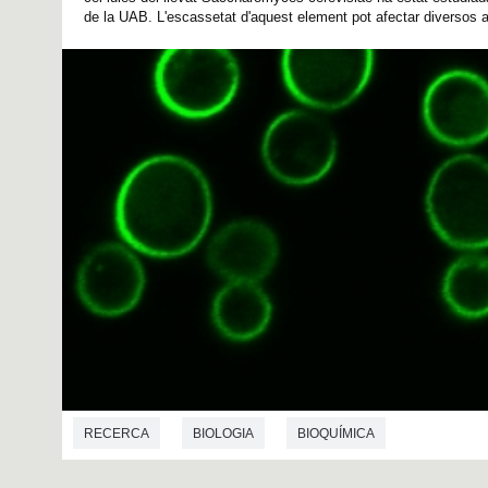
de la UAB. L'escassetat d'aquest element pot afectar diversos as
RECERCA
BIOLOGIA
BIOQUÍMICA