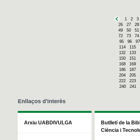
1
2
3
26
27
28
49
50
51
72
73
74
95
96
97
114
115
132
133
150
151
168
169
186
187
204
205
222
223
240
241
Enllaços d'interès
Arxiu UABDIVULGA
Butlletí de la Bi
Ciència i Tecnol