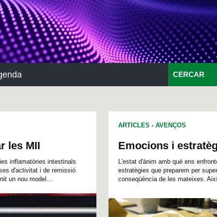
genda
CERCAR
ARTICLES
-
AVENÇOS
 les MII
Emocions i estratèg
ies inflamatòries intestinals
L'estat d'ànim amb què ens enfronte
es d'activitat i de remissió
estratègies que preparem per supera
nit un nou model...
conseqüència de les mateixes. Així