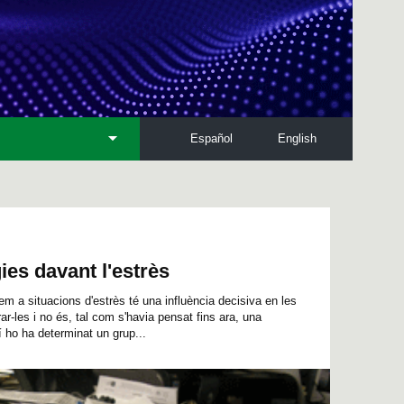
Español
English
ies davant l'estrès
m a situacions d'estrès té una influència decisiva en les
r-les i no és, tal com s'havia pensat fins ara, una
 ho ha determinat un grup...