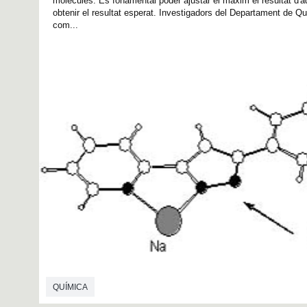
molècules. És fonamental poder ajustar el màxim el resultat d'
obtenir el resultat esperat. Investigadors del Departament de Q
com...
QUÍMICA