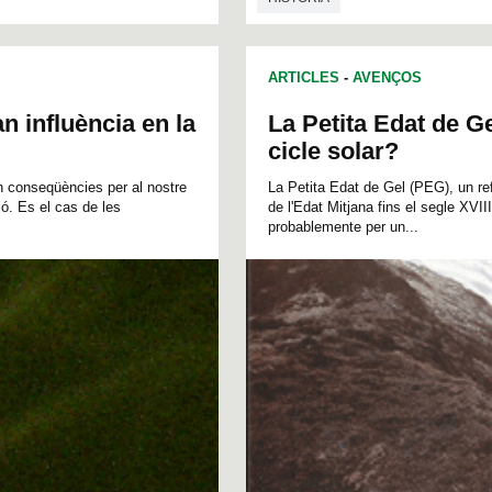
ARTICLES
-
AVENÇOS
influència en la
La Petita Edat de G
cicle solar?
 conseqüències per al nostre
La Petita Edat de Gel (PEG), un ref
ó. Es el cas de les
de l'Edat Mitjana fins el segle XVII
probablemente per un...