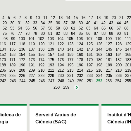
4
5
6
7
8
9
10
11
12
13
14
15
16
17
18
19
20
21
22
29
30
31
32
33
34
35
36
37
38
39
40
41
42
43
44
45
52
53
54
55
56
57
58
59
60
61
62
63
64
65
66
67
68
75
76
77
78
79
80
81
82
83
84
85
86
87
88
89
90
91
98
99
100
101
102
103
104
105
106
107
108
109
110
111
116
117
118
119
120
121
122
123
124
125
126
127
128
12
134
135
136
137
138
139
140
141
142
143
144
145
146
14
152
153
154
155
156
157
158
159
160
161
162
163
164
16
170
171
172
173
174
175
176
177
178
179
180
181
182
18
188
189
190
191
192
193
194
195
196
197
198
199
200
20
206
207
208
209
210
211
212
213
214
215
216
217
218
21
224
225
226
227
228
229
230
231
232
233
234
235
236
23
242
243
244
245
246
247
248
249
250
251
252
253
254
255
258
259
blioteca de
Servei d'Arxius de
Institut d'
ogia
Ciència (SAC)
Ciència (I