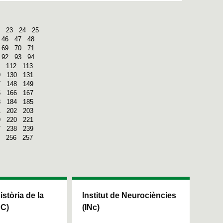
23
24
25
46
47
48
69
70
71
92
93
94
112
113
9
130
131
7
148
149
5
166
167
3
184
185
1
202
203
9
220
221
7
238
239
256
257
Història de la
Institut de Neurociències
HC)
(INc)