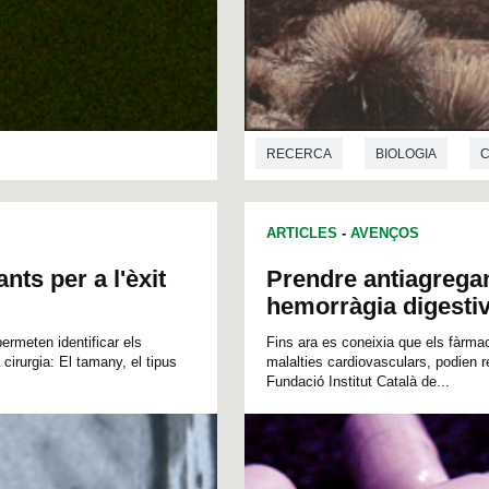
RECERCA
BIOLOGIA
C
ASTRONOMIA
ARTICLES
-
AVENÇOS
nts per a l'èxit
Prendre antiagregan
hemorràgia digesti
permeten identificar els
Fins ara es coneixia que els fàrmac
cirurgia: El tamany, el tipus
malalties cardiovasculars, podien re
Fundació Institut Català de...