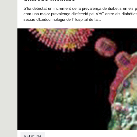
S'ha detectat un increment de la prevalença de diabetis en els p
com una major prevalença d'infecció pel VHC entre els diabètics
secció d'Endocrinologia de l'Hospital de la...
MEDICINA