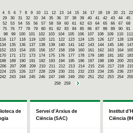
4
5
6
7
8
9
10
11
12
13
14
15
16
17
18
19
20
21
22
29
30
31
32
33
34
35
36
37
38
39
40
41
42
43
44
45
52
53
54
55
56
57
58
59
60
61
62
63
64
65
66
67
68
75
76
77
78
79
80
81
82
83
84
85
86
87
88
89
90
91
98
99
100
101
102
103
104
105
106
107
108
109
110
111
116
117
118
119
120
121
122
123
124
125
126
127
128
12
134
135
136
137
138
139
140
141
142
143
144
145
146
14
152
153
154
155
156
157
158
159
160
161
162
163
164
16
170
171
172
173
174
175
176
177
178
179
180
181
182
18
188
189
190
191
192
193
194
195
196
197
198
199
200
20
206
207
208
209
210
211
212
213
214
215
216
217
218
21
224
225
226
227
228
229
230
231
232
233
234
235
236
23
242
243
244
245
246
247
248
249
250
251
252
253
254
25
258
259
blioteca de
Servei d'Arxius de
Institut d'
ogia
Ciència (SAC)
Ciència (I