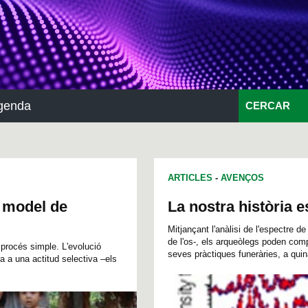
genda
CERCAR
ARTICLES
-
AVENÇOS
u model de
La nostra història e
Mitjançant l'anàlisi de l'espectre d
de l'os-, els arqueòlegs poden comp
procés simple. L'evolució
seves pràctiques funeràries, a quin
a a una actitud selectiva –els