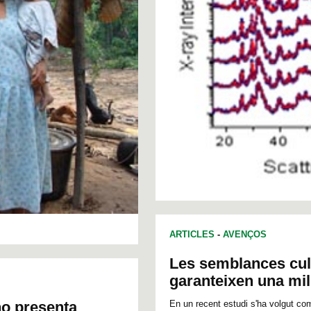
ARTICLES
-
AVENÇOS
Les semblances cult
garanteixen una mi
En un recent estudi s'ha volgut comp
 no presenta