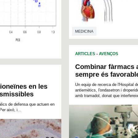
MEDICINA
ARTICLES
-
AVENÇOS
Combinar fàrmacs a
sempre és favorabl
Un equip de recerca de l'Hospital 
tioneïnes en les
antiemètics, l'ondasetron i droperi
smissibles
amb tramadol, donat que interfereix
àlics de defensa que actuen en
er això, i...