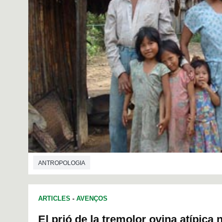
ANTROPOLOGIA
ARTICLES
-
AVENÇOS
El prió de la tremolor ovina atípica