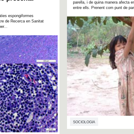
parella, i de quina manera afecta e
entre ells. Prenent com punt de part
paties espongiformes
ntre de Recerca en Sanitat
er...
SOCIOLOGIA