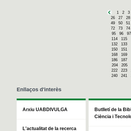
1
2
3
26
27
28
49
50
51
72
73
74
95
96
97
114
115
132
133
150
151
168
169
186
187
204
205
222
223
240
241
Enllaços d'interès
Arxiu UABDIVULGA
Butlletí de la Bi
Ciència i Tecnol
L'actualitat de la recerca