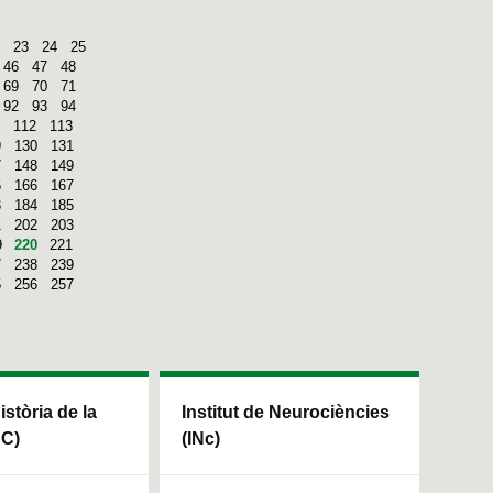
23
24
25
46
47
48
69
70
71
92
93
94
112
113
9
130
131
7
148
149
5
166
167
3
184
185
1
202
203
9
220
221
7
238
239
5
256
257
Història de la
Institut de Neurociències
HC)
(INc)