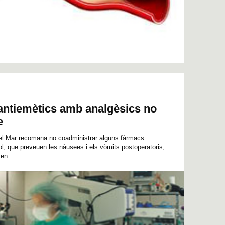
ntiemètics amb analgèsics no
e
del Mar recomana no coadministrar alguns fàrmacs
dol, que preveuen les nàusees i els vòmits postoperatoris,
en...