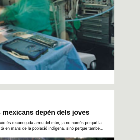
s mexicans depèn dels joves
Mèxic és reconeguda arreu del món, ja no només
perquè la
stà en mans de la població indígena
, sinó perquè també...