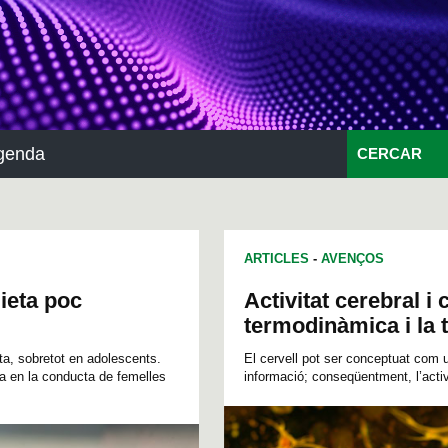
genda
CERCAR
ARTICLES
-
AVENÇOS
ieta poc
Activitat cerebral i
termodinàmica i la t
ta, sobretot en adolescents.
El cervell pot ser conceptuat com
ria en la conducta de femelles
informació; conseqüentment, l’acti