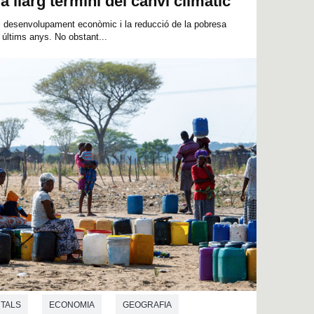
a llarg termini del canvi climàtic
 el desenvolupament econòmic i la reducció de la pobresa
 últims anys. No obstant...
NTALS
ECONOMIA
GEOGRAFIA