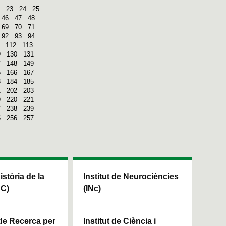
23
24
25
46
47
48
69
70
71
92
93
94
112
113
9
130
131
7
148
149
5
166
167
3
184
185
1
202
203
9
220
221
7
238
239
5
256
257
Història de la
Institut de Neurociències
HC)
(INc)
 de Recerca per
Institut de Ciència i