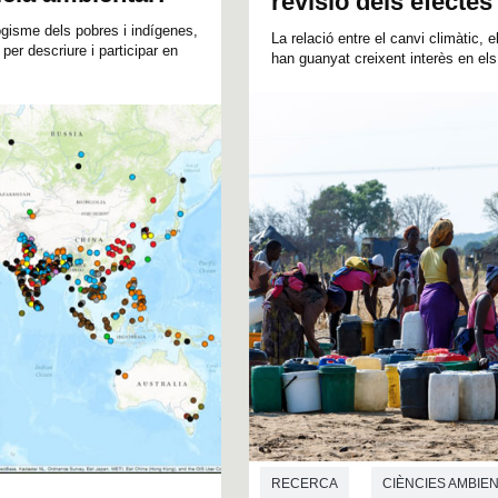
revisió dels efectes 
gisme dels pobres i indígenes,
La relació entre el canvi climàtic,
 per descriure i participar en
han guanyat creixent interès en els
RECERCA
CIÈNCIES AMBIE