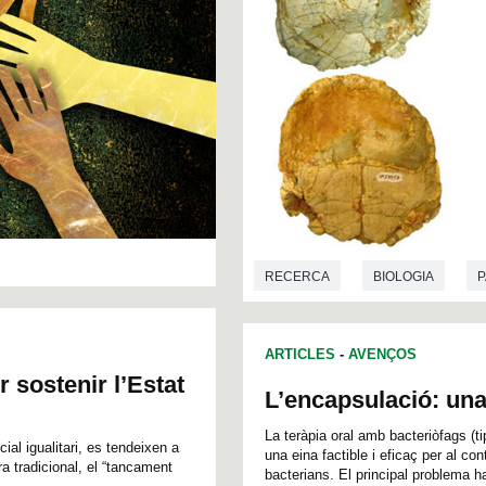
RECERCA
BIOLOGIA
P
ARTICLES
-
AVENÇOS
 sostenir l’Estat
L’encapsulació: una 
La teràpia oral amb bacteriòfags (t
ial igualitari, es tendeixen a
una eina factible i eficaç per al co
ra tradicional, el “tancament
bacterians. El principal problema ha