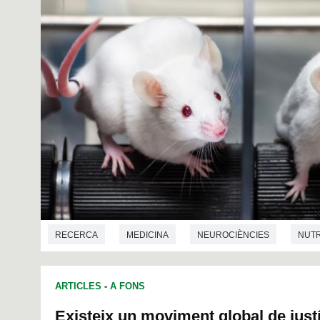
RECERCA
MEDICINA
NEUROCIÈNCIES
NUTR
ARTICLES
-
A FONS
Existeix un moviment global de just