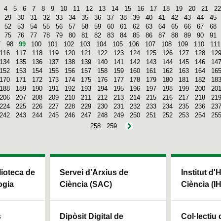
4
5
6
7
8
9
10
11
12
13
14
15
16
17
18
19
20
21
22
29
30
31
32
33
34
35
36
37
38
39
40
41
42
43
44
45
52
53
54
55
56
57
58
59
60
61
62
63
64
65
66
67
68
75
76
77
78
79
80
81
82
83
84
85
86
87
88
89
90
91
7
98
99
100
101
102
103
104
105
106
107
108
109
110
111
116
117
118
119
120
121
122
123
124
125
126
127
128
12
134
135
136
137
138
139
140
141
142
143
144
145
146
14
152
153
154
155
156
157
158
159
160
161
162
163
164
16
170
171
172
173
174
175
176
177
178
179
180
181
182
18
188
189
190
191
192
193
194
195
196
197
198
199
200
20
206
207
208
209
210
211
212
213
214
215
216
217
218
21
224
225
226
227
228
229
230
231
232
233
234
235
236
23
242
243
244
245
246
247
248
249
250
251
252
253
254
25
258
259
blioteca de
Servei d'Arxius de
Institut d'
ogia
Ciència (SAC)
Ciència (I
s
Dipòsit Digital de
Col·lectiu