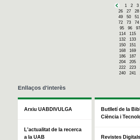
1
2
3
26
27
28
49
50
51
72
73
74
95
96
9
114
115
132
133
150
151
168
169
186
187
204
205
222
223
240
241
Enllaços d'interès
Arxiu UABDIVULGA
Butlletí de la Bi
Ciència i Tecnol
L'actualitat de la recerca
a la UAB
Revistes Digital