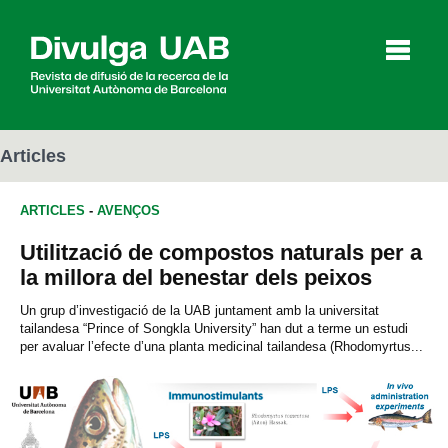
p
a
l
Articles
ARTICLES
-
AVENÇOS
Articles
Entrevistes
Vídeos
Utilització de compostos naturals per a
la millora del benestar dels peixos
Agenda
Un grup d’investigació de la UAB juntament amb la universitat
tailandesa “Prince of Songkla University” han dut a terme un estudi
per avaluar l’efecte d’una planta medicinal tailandesa (Rhodomyrtus...
English
Español
CERCAR