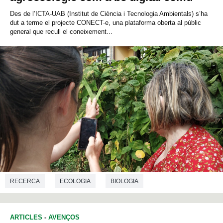
Des de l’ICTA-UAB (Institut de Ciència i Tecnologia Ambientals) s’ha
dut a terme el projecte CONECT-e, una plataforma oberta al públic
general que recull el coneixement...
RECERCA
ECOLOGIA
BIOLOGIA
ARTICLES
-
AVENÇOS