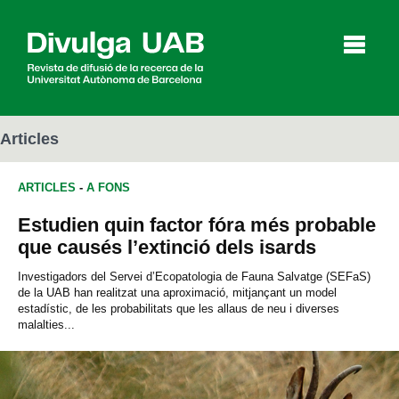
p
a
l
Articles
ARTICLES
-
A FONS
Articles
Entrevistes
Vídeos
Estudien quin factor fóra més probable
que causés l’extinció dels isards
Agenda
Investigadors del Servei d’Ecopatologia de Fauna Salvatge (SEFaS)
de la UAB han realitzat una aproximació, mitjançant un model
estadístic, de les probabilitats que les allaus de neu i diverses
malalties...
English
Español
CERCAR