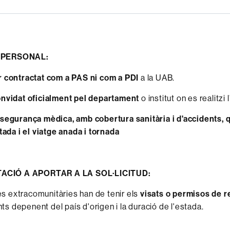
 PERSONAL
:
r contractat com a PAS ni com a PDI
a la UAB.
onvidat oficialment pel departament
o institut on es realitzi 
ssegurança mèdica, amb cobertura sanitària i d'accidents, 
stada i el viatge anada i tornada
CIÓ A APORTAR A LA SOL·LICITUD:
s extracomunitàries han de tenir els
visats o permisos de r
s depenent del país d'origen i la duració de l'estada.