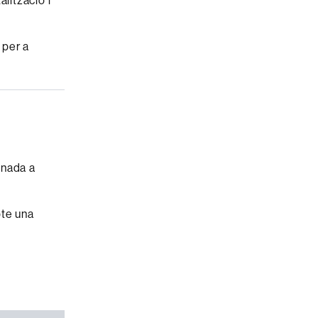
lització i
 per a
inada a
pte una