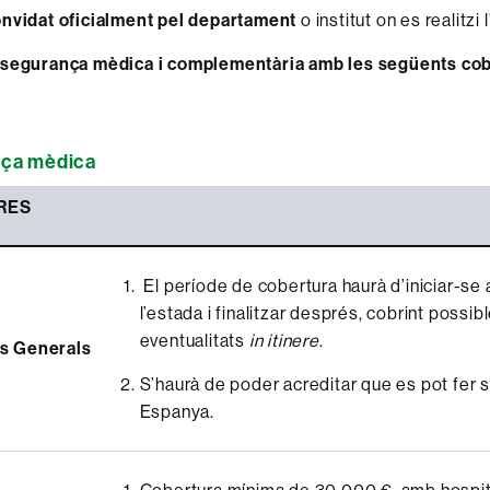
onvidat oficialment pel departament
o institut on es realitzi 
ssegurança mèdica i complementària amb les següents cob
ça mèdica
RES
El període de cobertura haurà d’iniciar-se
l’estada i finalitzar després, cobrint possib
eventualitats
in itinere
.
s Generals
S’haurà de poder acreditar que es pot fer s
Espanya.