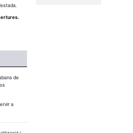
l’estada.
ertures.
 abans de
les
ervir a