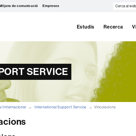
Cerca
Mitjans de comunicació
Empreses
al
web
Estudis
Recerca
V
PORT SERVICE
vi Internacional
International Support Service
Vinculacions
acions