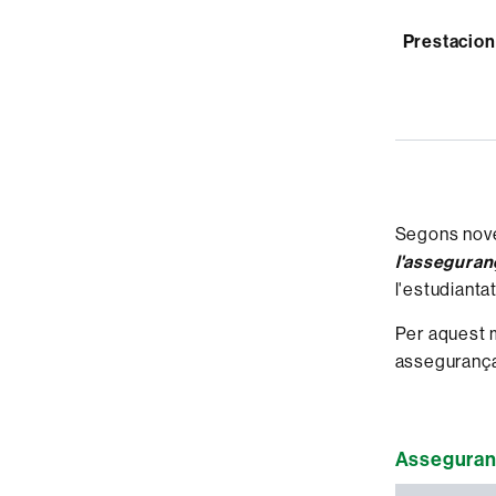
Prestacio
Segons nove
l'asseguran
l'estudiantat
Per aquest m
assegurança
Asseguran