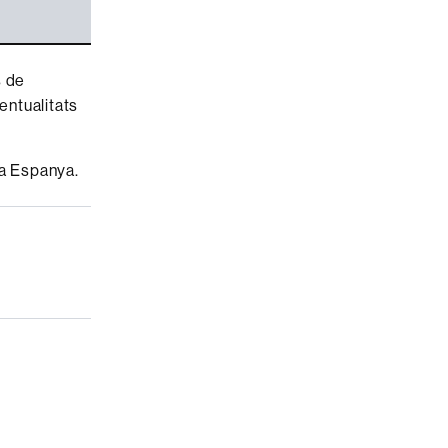
s de
ventualitats
 a Espanya.