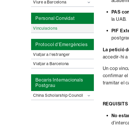
acadèmi
Viure a Barcelona
PAS con
Personal Convidat
la UAB.
Vinculacions
PIF Ext
postgra
Protocol d'Emergències
La petició d
Viatjar a l'estranger
accedir-hi a
Viatjar a Barcelona
Un cop vincu
confirmar el
Becaris Internacionals
tramitar el 
Postgrau
China Scholarship Council
REQUISITS
No estar
d’interc