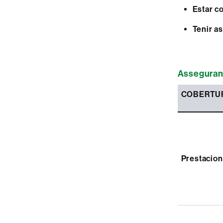
Estar c
Tenir a
Asseguran
COBERTU
Prestacion