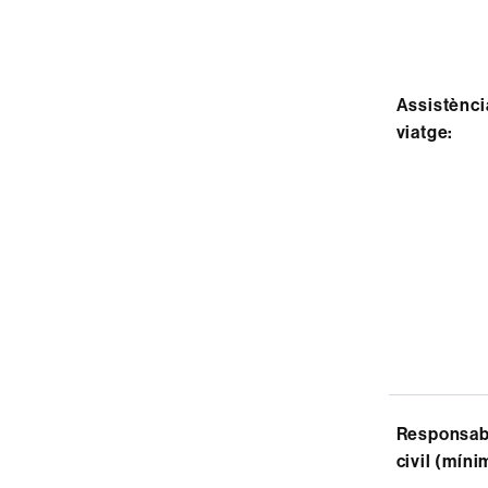
Assistènci
viatge:
Responsabi
civil (míni