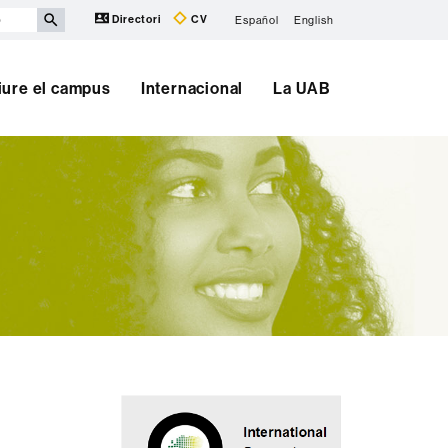
Directori
CV
Español
English
iure el campus
Internacional
La UAB
Informació
complementària