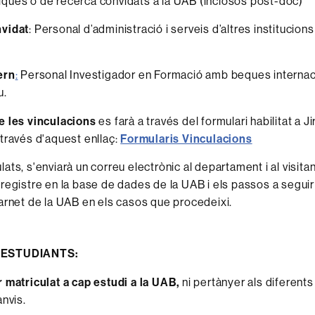
ques o de recerca convidats a la UAB (inclosos post-doc)
vidat
: Personal d’administració i serveis d’altres institucions
ern
:
Personal Investigador en Formació amb beques internac
u.
e les vinculacions
es farà a través del formulari habilitat a J
 través d'aquest enllaç:
Formularis Vinculacions
lats, s'enviarà un correu electrònic al departament i al visita
 registre en la base de dades de la UAB i els passos a segui
carnet de la UAB en els casos que procedeixi.
 ESTUDIANTS
:
 matriculat a cap estudi a la UAB,
ni pertànyer als diferents 
anvis.