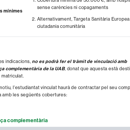
Cobertura mínima de 30.000 €, amb hospita
sense carències ni copagaments
ns mínimes
Alternativament, Targeta Sanitària Europea
ciutadania comunitària
s indicacions,
no es podrà fer el tràmit de vinculació amb
ça complementària de la UAB
, donat que aquesta està dest
 matriculat.
otiu, l'estudiantat vinculat haurà de contractar pel seu com
 amb les següents cobertures:
ça complementària