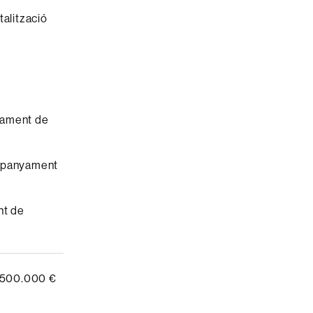
alització
yament de
mpanyament
nt de
: 500.000 €