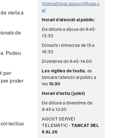
e
international.support@uab.c
at
 de visita a
Horari d'atenció al públic:
De dilluns a dijous de 9:45-
ionals de
13:30
Dimarts i dimecres de 15 a
16:30
ira. Podeu
Divendres de 9:45-14:00
Les vigílies de festiu
, es
nt per
tancarà l'atenció al públic a
r per poder
les
13:30
Horari d'estiu (juliol)
De dilluns a divendres de
9:45 a 13:30
AGOST SERVEI
col·lectius
TELEMÀTIC -
TANCAT DEL
6 AL 26