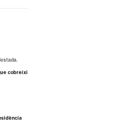
l’estada.
que cobreixi
esidència