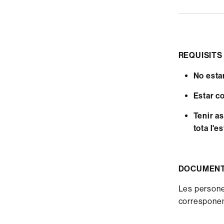
REQUISITS
No esta
Estar c
Tenir a
tota l'e
DOCUMENTA
Les persone
corresponent