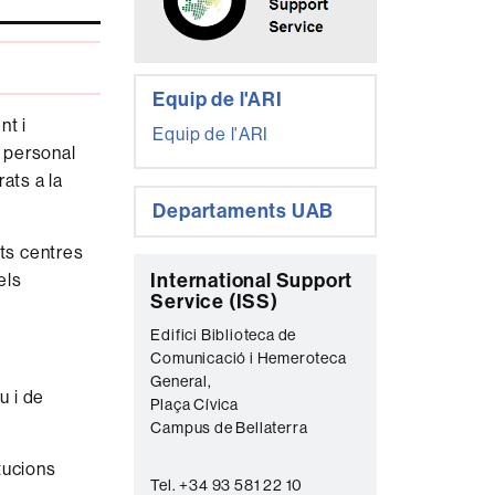
Equip de l'ARI
nt i
Equip de l'ARI
l personal
ats a la
Departaments UAB
ts centres
C
International Support
els
Service (ISS)
o
Edifici Biblioteca de
n
Comunicació i Hemeroteca
t
General,
u i de
Plaça Cívica
a
Campus de Bellaterra
c
itucions
t
Tel. +34 93 581 22 10