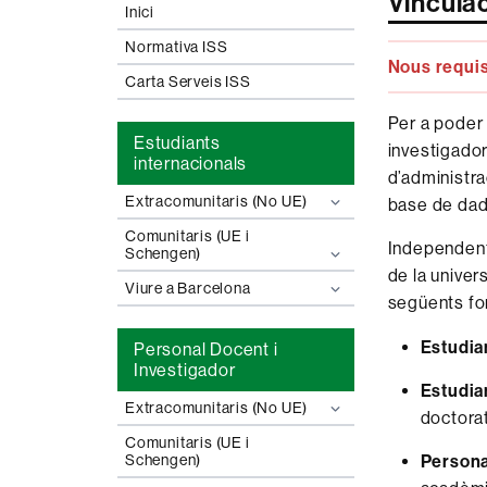
Vincula
Inici
Normativa ISS
Nous requis
Carta Serveis ISS
Per a poder 
Estudiants
investigador
internacionals
d’administra
Extracomunitaris (No UE)
base de dade
Comunitaris (UE i
Independent
Schengen)
de la univers
Viure a Barcelona
següents for
Estudia
Personal Docent i
Investigador
Estudia
Extracomunitaris (No UE)
doctorat
Comunitaris (UE i
Persona
Schengen)