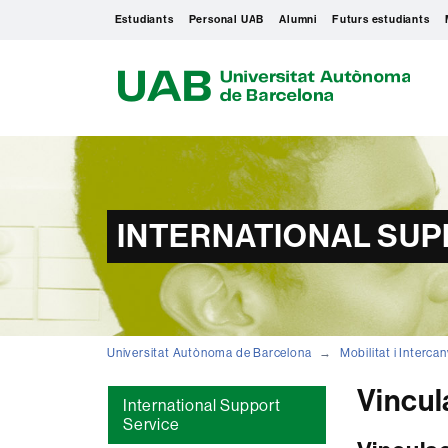
Estudiants
Personal UAB
Alumni
Futurs estudiants
U
A
B
INTERNATIONAL SUP
Universitat Autònoma de Barcelona
Mobilitat i Intercan
Vincul
International Support
Service