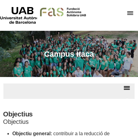
UAB
Universitat
P
Autònoma
de
p
Barcelona
d
el
m
Campus Ítaca
d
F
A
S
De
la
Camp
na
Ítac
Objectius
Objectius
Objectiu general:
contribuir a la reducció de