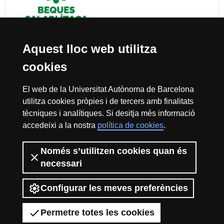
Aquest lloc web utilitza
cookies
Reconeixement internacional de l'excel·lència
El web de la Universitat Autònoma de Barcelona
HR
utilitza cookies pròpies i de tercers amb finalitats
tècniques i analítiques. Si desitja més informació
accedeixi a la nostra
política de cookies
.
Excell
Només s’utilitzen cookies quan és
Inici
Sobre el web
Accessibilitat web
Avís Legal
Política de
necessari
privacitat
Protecció de dades
La Fundació Autònoma Solidària té com a missió el contribuir a la
in
construcció d’una universitat més solidària i més compromesa amb la
Configurar les meves preferències
realitat social, mitjançant la promoció de la participació voluntària de la
comunitat universitària com a instrument per a la integració de col·lectius
Permetre totes les cookies
en risc d’exclusió.