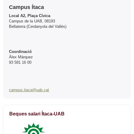
Campus Ítaca
Local A2, Plaça Cívica
Campus de la UAB, 08193
Bellaterra (Cerdanyola del Vallès)
Coordinació
Àlex Márquez
93 581 16 00
campus.itaca@uab.cat
Beques salari Ítaca-UAB