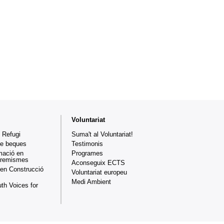
Voluntariat
 Refugi
Suma't al Voluntariat!
de beques
Testimonis
mació en
Programes
xtremismes
Aconseguix ECTS
en Construcció
Voluntariat europeu
Medi Ambient
th Voices for