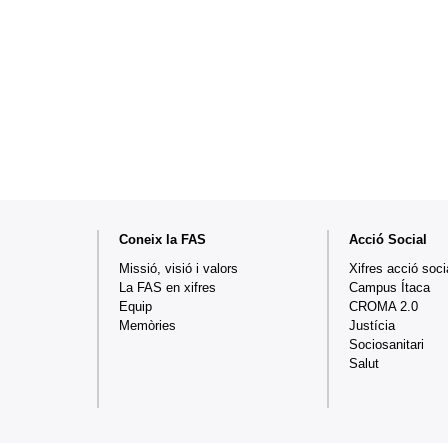
Mapa
Coneix la FAS
Acció Social
web
Missió, visió i valors
Xifres acció soci
La FAS en xifres
Campus Ítaca
Equip
CROMA 2.0
Memòries
Justícia
Sociosanitari
Salut