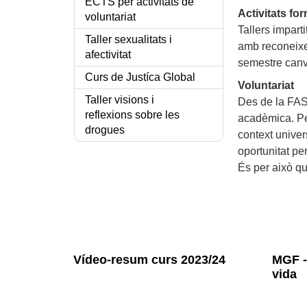
ECTS per activitats de
Activitats fo
voluntariat
Tallers impart
Taller sexualitats i
amb reconeixe
afectivitat
semestre canvi
Curs de Justíca Global
Voluntariat
Taller visions i
Des de la FAS 
reflexions sobre les
acadèmica. Per
drogues
context univers
oportunitat p
És per això qu
Vídeo-resum curs 2023/24
MGF - 
vida