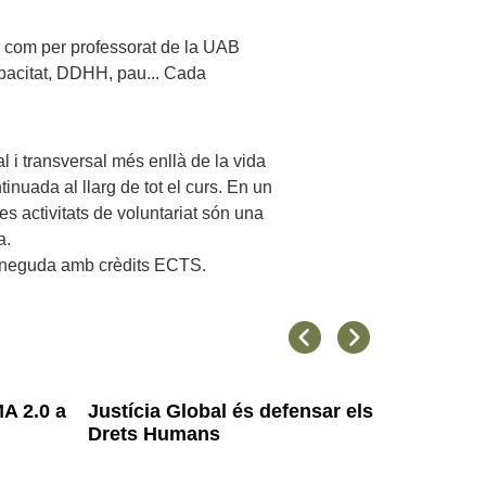
tor com per professorat de la UAB
pacitat, DDHH, pau... Cada
 i transversal més enllà de la vida
nuada al llarg de tot el curs. En un
les activitats de voluntariat són una
a.
reconeguda amb crèdits ECTS.
Anterior
Següent
MA 2.0 a
Justícia Global és defensar els
Joves ac
Drets Humans
de pau