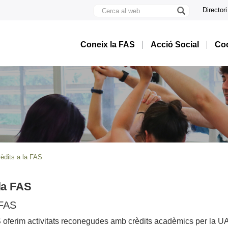
Cerca
Directori
al
U
web
A
B
Coneix la FAS
Acció Social
Coo
èdits a la FAS
 la FAS
 FAS
 oferim activitats reconegudes amb crèdits acadèmics per la U