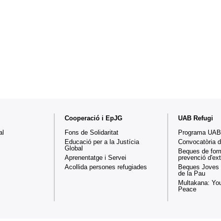
Cooperació i EpJG
UAB Refugi
al
Fons de Solidaritat
Programa UAB
Educació per a la Justícia
Convocatòria 
Global
Beques de for
Aprenentatge i Servei
prevenció d'e
Acollida persones refugiades
Beques Joves 
de la Pau
Multakana: You
Peace