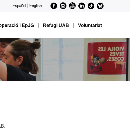
Facebook
Instagram
Youtube
Linkedin
metode-
metode-
Español
English
tiktok
bluesky
peració i EpJG
Refugi UAB
Voluntariat
AB.