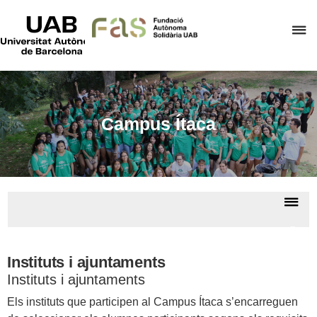
UAB
Universitat
P
Autònoma
de
p
Barcelona
d
el
m
Campus Ítaca
d
F
A
S
De
la
Camp
na
Ítac
Instituts i ajuntaments
Instituts i ajuntaments
Els instituts que participen al Campus Ítaca s’encarreguen