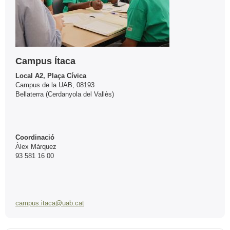
Campus Ítaca
Local A2, Plaça Cívica
Campus de la UAB, 08193
Bellaterra (Cerdanyola del Vallès)
Coordinació
Àlex Márquez
93 581 16 00
campus.itaca@uab.cat