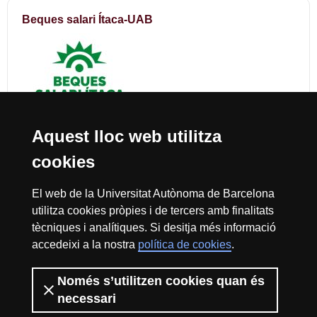
Beques salari Ítaca-UAB
Aquest lloc web utilitza
cookies
Reconeixement internacional de l'excel·lència
El web de la Universitat Autònoma de Barcelona
HR
utilitza cookies pròpies i de tercers amb finalitats
tècniques i analítiques. Si desitja més informació
accedeixi a la nostra
política de cookies
.
Excell
Només s’utilitzen cookies quan és
Inici
Sobre el web
Accessibilitat web
Avís Legal
Política de
necessari
privacitat
Protecció de dades
La Fundació Autònoma Solidària té com a missió el contribuir a la