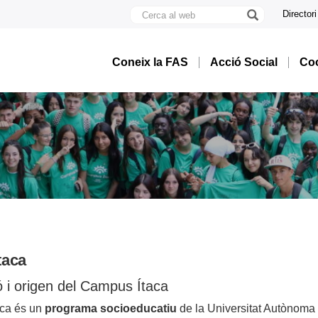
Cerca
Directori
al
U
web
A
B
Coneix la FAS
Acció Social
Coo
taca
 i origen del Campus Ítaca
aca és un
programa socioeducatiu
de la Universitat Autònoma