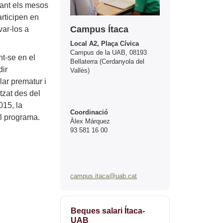
ant els mesos
articipen en
Campus Ítaca
var-los a
Local A2, Plaça Cívica
Campus de la UAB, 08193
nt-se en el
Bellaterra (Cerdanyola del
dir
Vallès)
ar prematur i
itzat des del
015, la
Coordinació
el programa.
Àlex Márquez
93 581 16 00
campus.itaca@uab.cat
Beques salari Ítaca-
UAB