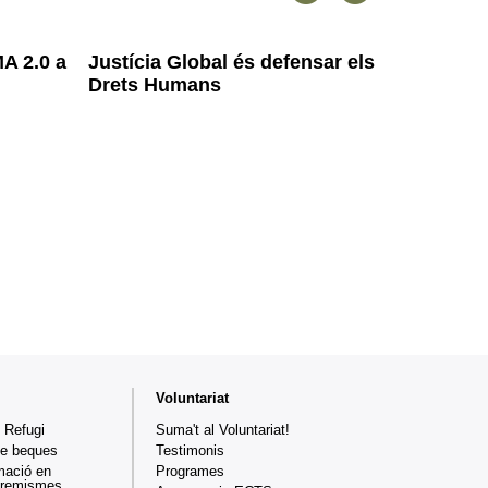
MA 2.0 a
Justícia Global és defensar els
Joves ac
Drets Humans
de pau
Voluntariat
 Refugi
Suma't al Voluntariat!
de beques
Testimonis
mació en
Programes
xtremismes