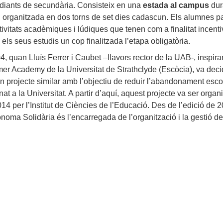
udiants de secundària. Consisteix en una
estada al campus
dur
ol, organitzada en dos torns de set dies cadascun. Els alumnes p
tivitats acadèmiques i lúdiques que tenen com a finalitat incenti
els seus estudis un cop finalitzada l’etapa obligatòria.
4, quan Lluís Ferrer i Caubet –llavors rector de la UAB-, inspira
r Academy de la Universitat de Strathclyde (Escòcia), va deci
 projecte similar amb l’objectiu de reduir l’abandonament escol
at a la Universitat. A partir d’aquí, aquest projecte va ser organ
014 per l’Institut de Ciències de l’Educació. Des de l’edició de 2
oma Solidària és l’encarregada de l’organització i la gestió d