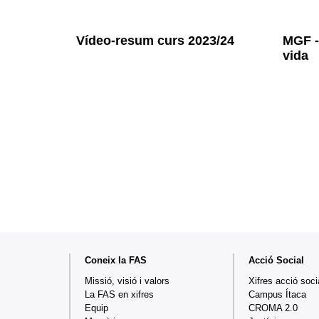
Vídeo-resum curs 2023/24
MGF - 
vida
Mapa
Coneix la FAS
Acció Social
web
Missió, visió i valors
Xifres acció soci
La FAS en xifres
Campus Ítaca
Equip
CROMA 2.0