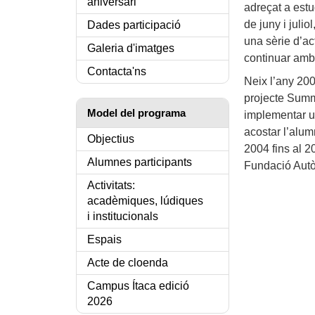
aniversari
adreçat a est
de juny i juli
Dades participació
una sèrie d’ac
Galeria d'imatges
continuar amb 
Contacta'ns
Neix l’any 200
projecte Summe
Model del programa
implementar un
acostar l’alumn
Objectius
2004 fins al 2
Alumnes participants
Fundació Autòn
Activitats:
acadèmiques, lúdiques
i institucionals
Espais
Acte de cloenda
Campus Ítaca edició
2026