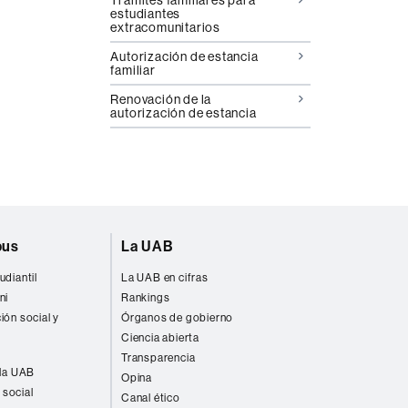
estudiantes
extracomunitarios
Autorización de estancia
familiar
Renovación de la
autorización de estancia
pus
La UAB
udiantil
La UAB en cifras
ni
Rankings
ión social y
Órganos de gobierno
Ciencia abierta
Transparencia
 la UAB
Opina
 social
Canal ético