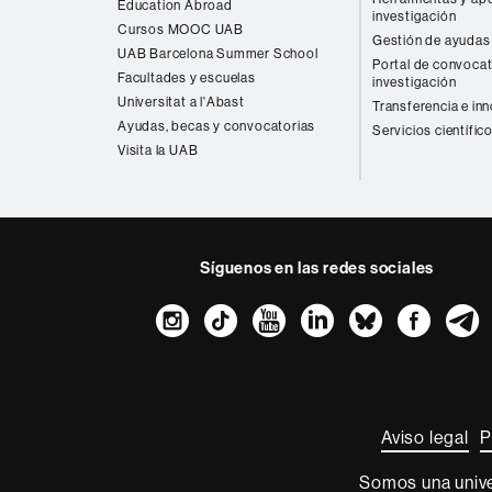
Education Abroad
investigación
Cursos MOOC UAB
Gestión de ayudas 
UAB Barcelona Summer School
Portal de convocat
Facultades y escuelas
investigación
Universitat a l'Abast
Transferencia e in
Ayudas, becas y convocatorias
Servicios científic
Visita la UAB
Síguenos en las redes sociales
Instagram
TikTok
YouTube
LinkedIn
Bluesk
Fac
Sobre
esta
web
Aviso legal
P
Somos una univer