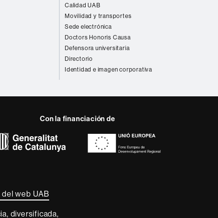
Calidad UAB
Movilidad y transportes
Sede electrónica
Doctors Honoris Causa
Defensora universitaria
Directorio
Identidad e imagen corporativa
Con la financiación de
 del web UAB
a, diversificada,