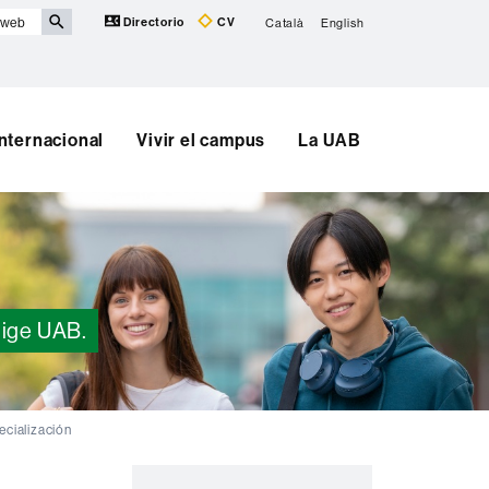
Directorio
CV
Català
English
Internacional
Vivir el campus
La UAB
lige UAB.
ecialización
Información