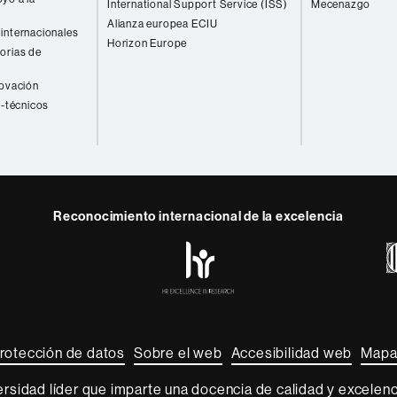
International Support Service (ISS)
Mecenazgo
Alianza europea ECIU
internacionales
Horizon Europe
orias de
novación
o-técnicos
Reconocimiento internacional de la excelencia
HR
y
ebook
Telegram
Excellence
in
Research
-
Euraxess
rotección de datos
Sobre el web
Accesibilidad web
Mapa
sidad líder que imparte una docencia de calidad y excelenci