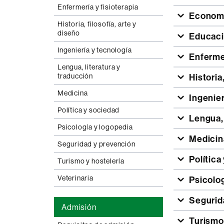
Enfermería y fisioterapia
Economí
Historia, filosofía, arte y
diseño
Educac
Ingeniería y tecnología
Enfermer
Lengua, literatura y
traducción
Historia
Medicina
Ingenier
Política y sociedad
Lengua,
Psicología y logopedia
Medicin
Seguridad y prevención
Política
Turismo y hostelería
Veterinaria
Psicolo
Segurid
Admisión
Turismo