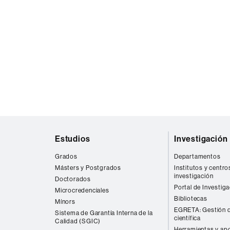
Mapa
Estudios
Investigación
web
Grados
Departamentos
Másters y Postgrados
Institutos y centro
investigación
Doctorados
Portal de Investig
Microcredenciales
Bibliotecas
Mínors
EGRETA: Gestión d
Sistema de Garantía Interna de la
científica
Calidad (SGIC)
Herramientas y apo