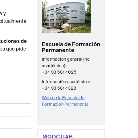
C
complementaria
o
a y
n
abitualmente
t
a
ituciones de
Escuela de Formación
c
ica que pide
Permanente
t
Información general (no
o
académica):
+34 93 581 4025
Información académica:
+34 93 581 4328
Web de la Escuela de
Formación Permanente
MOOC UAB