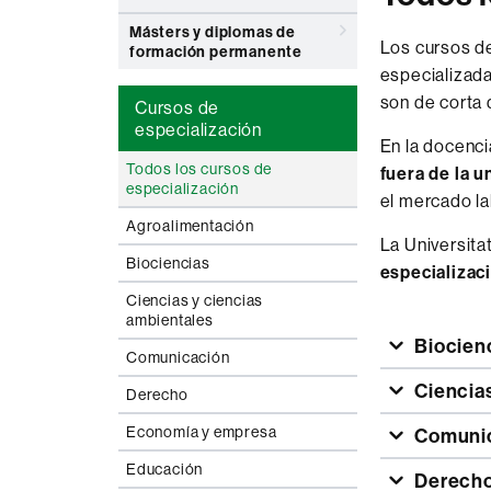
Másters y diplomas de
Los cursos de
formación permanente
especializada
son de corta 
Cursos de
especialización
En la docenci
Todos los cursos de
fuera de la u
especialización
el mercado la
Agroalimentación
La Universit
Biociencias
especializac
Ciencias y ciencias
ambientales
Biocien
Comunicación
Ciencia
Derecho
Economía y empresa
Comuni
Educación
Derech