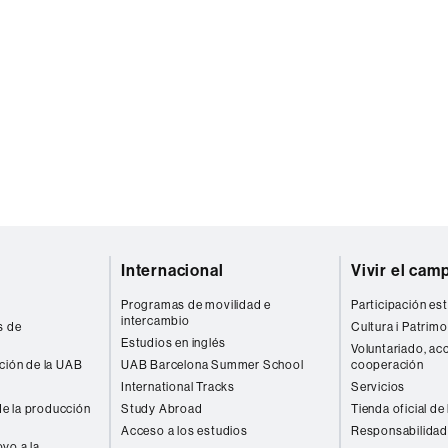
Internacional
Vivir el cam
Programas de movilidad e
Participación est
intercambio
s de
Cultura i Patrimo
Estudios en inglés
Voluntariado, acc
ación de la UAB
UAB Barcelona Summer School
cooperación
International Tracks
Servicios
e la producción
Study Abroad
Tienda oficial de
Acceso a los estudios
Responsabilidad
yo a la