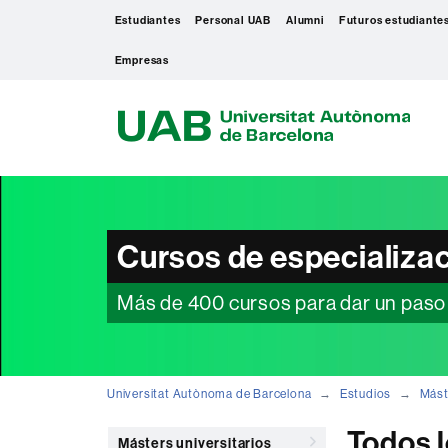
Estudiantes
Personal UAB
Alumni
Futuros estudiante
Empresas
U
A
B
Cursos de especializa
Más de 400 cursos para dar un paso a
Universitat Autònoma de Barcelona
Estudios
Mást
Todos l
Másters universitarios