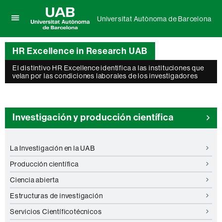
Universitat Autònoma de Barcelona
Clica
UAB
aquí
Universitat
para
HR Excellence in Research UAB
Autònoma
desplegar
de
el
El distintivo HR Excellence identifica a las instituciones que
Barcelona
menú
velan por las condiciones laborales de los investigadores
de
Universitat
Autònoma
de
Investigación y producción científica
Barcelona
La Investigación en la UAB
Producción científica
Ciencia abierta
Estructuras de investigación
Servicios Científicotécnicos