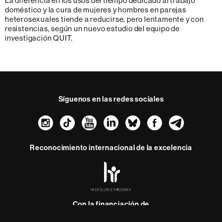
La diferencia en los usos del tiempo dedicado al trabajo
doméstico y la cura de mujeres y hombres en parejas
heterosexuales tiende a reducirse, pero lentamente y con
resistencias, según un nuevo estudio del equipo de
investigación QUIT.
Síguenos en las redes sociales
Instagram
TikTok
YouTube
LinkedIn
Bluesky
Faceboo
Teleg
Reconocimiento internacional de la excelencia
HR
Excellence
in
Research
-
Con la financiación de
Euraxess