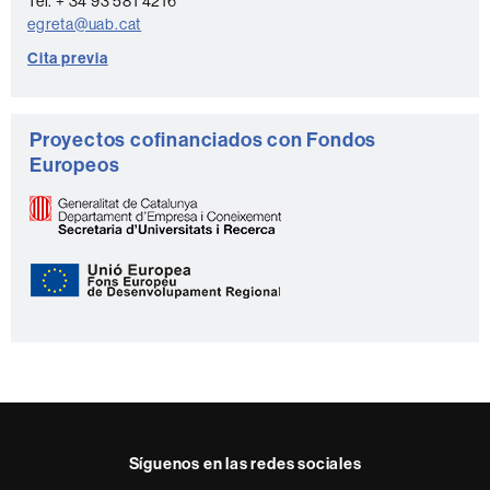
Tel. + 34 93 581 4216
o
egreta@uab.cat
Cita previa
Proyectos cofinanciados con Fondos
Europeos
Síguenos en las redes sociales