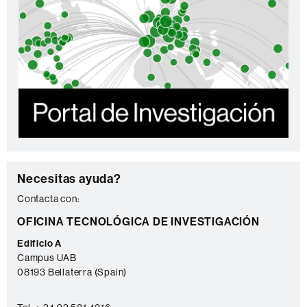
C
Necesitas ayuda?
o
Contacta con:
n
OFICINA TECNOLÓGICA DE INVESTIGACIÓN
t
Edificio A
a
Campus UAB
08193 Bellaterra (Spain)
c
t