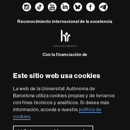
Instagram
TikTok
YouTube
LinkedIn
Bluesky
Faceboo
Teleg
Reconocimiento internacional de la excelencia
HR
Excellence
in
Research
Con la financiación de
-
Euraxess
Este sitio web usa cookies
Sobre
esta
La web de la Universitat Autònoma de
web
Aviso legal
Protección de datos
Sobre el
Barcelona utiliza cookies propias y de terceros
con fines técnicos y analíticos. Si desea más
web
Accesibilidad web
Mapa del web UAB
información, acceda a nuestra
política de
Somos una universidad líder que imparte una docencia
cookies
.
de calidad y excelencia, diversificada, multidisciplinaria y
flexible, adecuada a las necesidades de la sociedad y