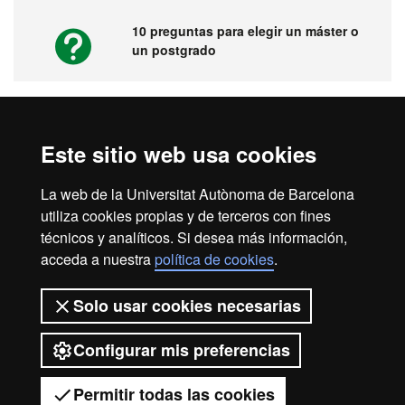
10 preguntas para elegir un máster o
un postgrado
Vídeos. Feria virtual de másters,
Este sitio web usa cookies
postgrados y doctorados
La web de la Universitat Autònoma de Barcelona
utiliza cookies propias y de terceros con fines
técnicos y analíticos. Si desea más información,
acceda a nuestra
política de cookies
.
Inicio
Aviso legal
Protección de datos
Solo usar cookies necesarias
Sobre el web
Accesibilidad web
Configurar mis preferencias
2026 Universitat Autònoma de
Barcelona
Permitir todas las cookies