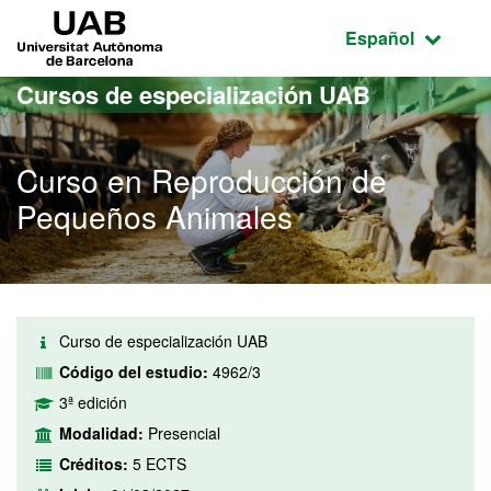
Acceso al contenido principal
Acceso a la navegación de la página
UAB Universitat Autònoma de Barcelona
Idioma seleccio
Español
Cursos de especialización UAB
Curso en Reproducción de
Pequeños Animales
Curso de especialización UAB
Código del estudio:
4962/3
3ª edición
Modalidad:
Presencial
Créditos:
5 ECTS