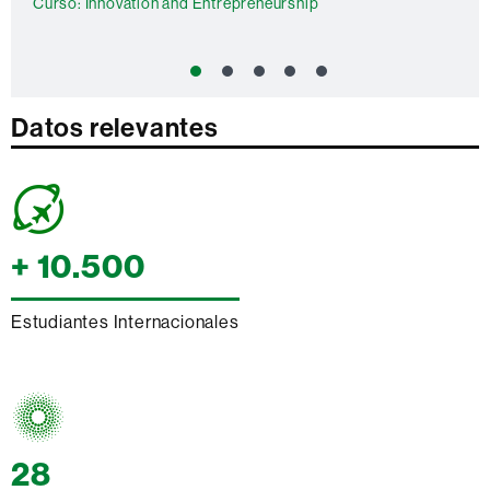
Curso: Innovation and Entrepreneurship
Datos
Datos relevantes
relevantes
+ 10.500
Estudiantes Internacionales
28