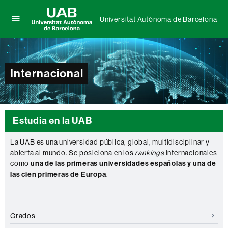
Universitat Autònoma de Barcelona
Clica
UAB
aquí
Universitat
para
Autònoma
desplegar
de
el
Internacional
Barcelona
menú
de
Universitat
Autònoma
de
Estudia en la UAB
Barcelona
La UAB es una universidad pública, global, multidisciplinar y
abierta al mundo. Se posiciona en los
rankings
internacionales
como
una de las primeras universidades españolas y una de
las cien primeras de Europa
.
Grados