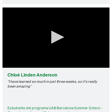
0
seconds
Chloé Linden Anderson
of
0
“I have learned so much in just three weeks, so it's really
seconds
been amazing”
Estudiante del programa UAB Barcelona Summer School -