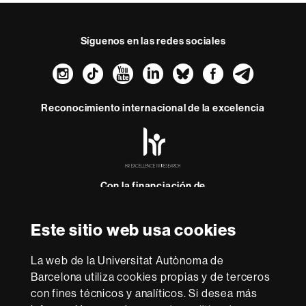
Síguenos en las redes sociales
Instagram
TikTok
YouTube
LinkedIn
Bluesky
Faceboo
Teleg
Reconocimiento internacional de la excelencia
HR
Excellence
in
Research
-
Con la financiación de
Euraxess
Este sitio web usa cookies
Sobre
esta
La web de la Universitat Autònoma de
Barcelona utiliza cookies propias y de terceros
web
Aviso legal
Protección de datos
Sobre el
con fines técnicos y analíticos. Si desea más
web
Accesibilidad web
Mapa del web UAB