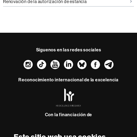
Renovación de la autorización de estancia
Síguenos en las redes sociales
Instagram
TikTok
YouTube
LinkedIn
Bluesky
Faceboo
Teleg
Reconocimiento internacional de la excelencia
HR
Excellence
in
Research
Con la financiación de
-
Euraxess
Este sitio web usa cookies