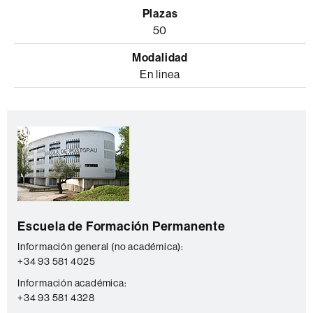
50
En linea
Información
C
complementaria
o
n
t
a
Escuela de Formación Permanente
c
t
Información general (no académica):
+34 93 581 4025
o
Información académica:
+34 93 581 4328