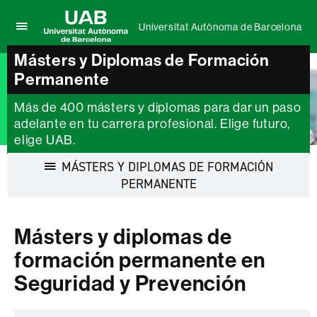
Universitat Autònoma de Barcelona
Clica
UAB
aquí
Másters y Diplomas de Formación
Universitat
para
Permanente
Autònoma
desplegar
de
el
Barcelona
Más de 400 másters y diplomas para dar un paso
menú
adelante en tu carrera profesional. Elige futuro,
de
elige UAB.
Universitat
Autònoma
MÁSTERS Y DIPLOMAS DE FORMACIÓN
de
Barcelona
Desplegar
PERMANENTE
la
navegación
Másters y diplomas de
formación permanente en
Seguridad y Prevención