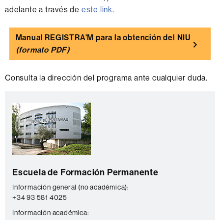
adelante a través de
este link
.
Manual REGISTRA'M para la obtención del NIU
(formato PDF)
Consulta la dirección del programa ante cualquier duda.
Información
C
complementaria
o
n
t
a
Escuela de Formación Permanente
c
t
Información general (no académica):
+34 93 581 4025
o
Información académica: