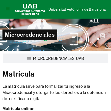
Universitat Autònoma de Barcelona
Clica
UAB
aquí
Universitat
para
Autònoma
desplegar
de
el
Microcredenciales
Barcelona
menú
de
Universitat
Autònoma
de
Desplegar
MICROCREDENCIALES UAB
Barcelona
la
navegación
Matrícula
La matrícula sirve para formalizar tu ingreso a la
Microcredencial y otorgarte los derechos a la obtención
del certificado digital.
Matrícula online
: